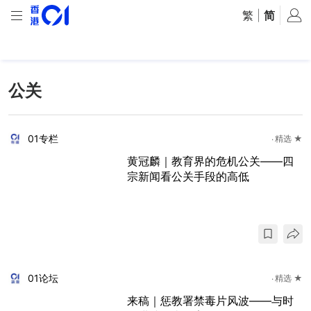
繁
|
简
公关
01专栏
精选 ★
​黄冠麟｜教育界的危机公关——四
宗新闻看公关手段的高低
01论坛
精选 ★
来稿｜惩教署禁毒片风波——与时