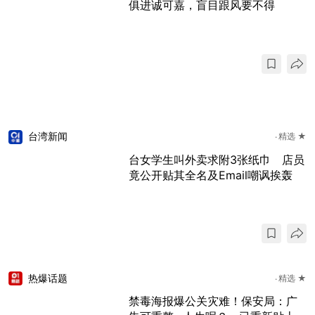
俱进诚可嘉，盲目跟风要不得
台湾新闻
精选 ★
台女学生叫外卖求附3张纸巾 店员
竟公开贴其全名及Email嘲讽挨轰
热爆话题
精选 ★
禁毒海报爆公关灾难！保安局：广