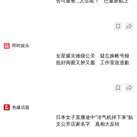
告可重整…人生呢？ 已重新贴上
即时娱乐
女星爆灾难级公关 疑忘换帐号狠
批好闺蜜又肿又蠢 工作室急道歉
热爆话题
日本女子直播途中“冷气机掉下来”贴
文公开店家名字 真相大反转