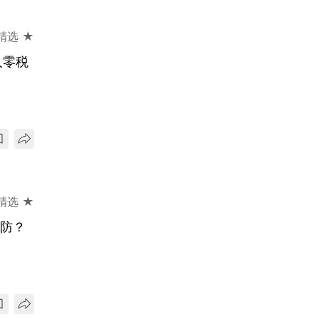
精选 ★
人零税
精选 ★
胜防？