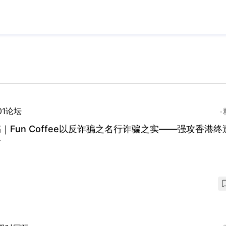
01论坛
｜Fun Coffee以反诈骗之名行诈骗之实——强攻香港终
击