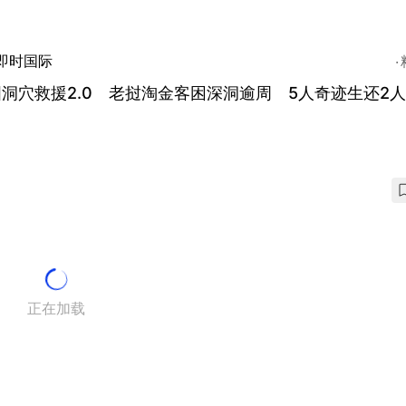
即时国际
洞穴救援2.0 老挝淘金客困深洞逾周 5人奇迹生还2
正在加载