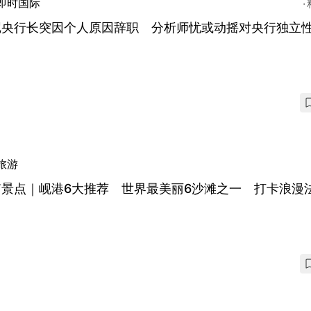
即时国际
尼央行长突因个人原因辞职 分析师忧或动摇对央行独立
旅游
南景点｜岘港6大推荐 世界最美丽6沙滩之一 打卡浪漫