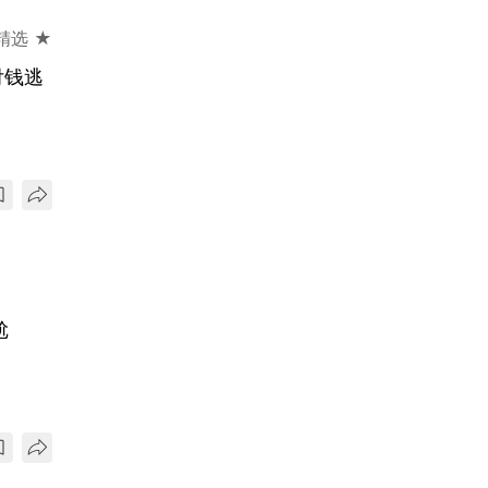
精选 ★
付钱逃
尬