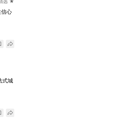
精选 ★
性信心
法式城