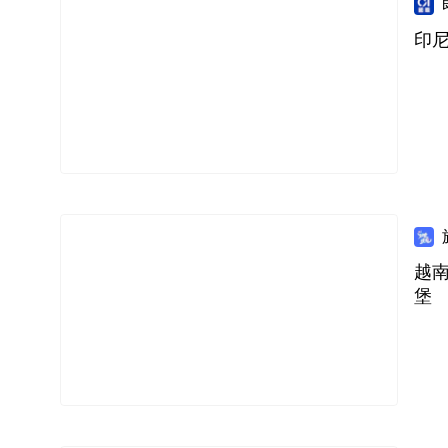
印
越
堡