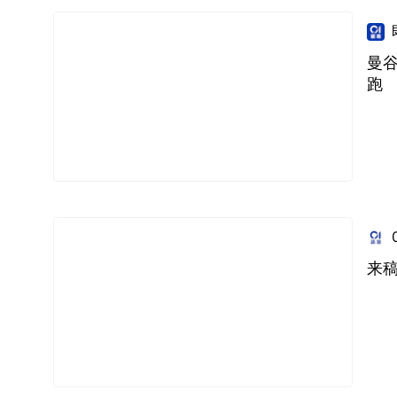
曼
跑
来稿