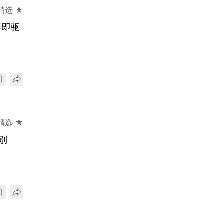
精选 ★
事即驱
精选 ★
别