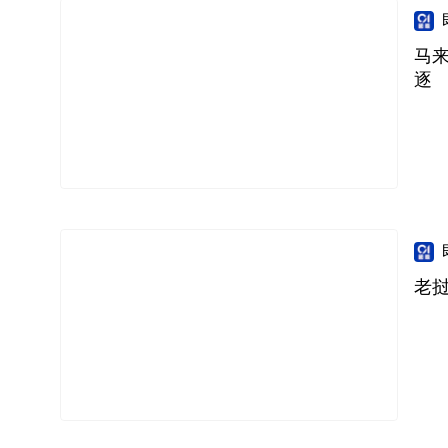
马
逐
老