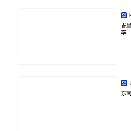
峇
率
东