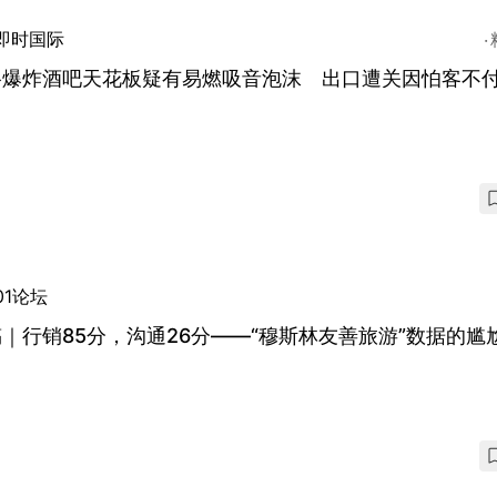
即时国际
谷爆炸酒吧天花板疑有易燃吸音泡沫 出口遭关因怕客不
01论坛
｜行销85分，沟通26分——“穆斯林友善旅游”数据的尴