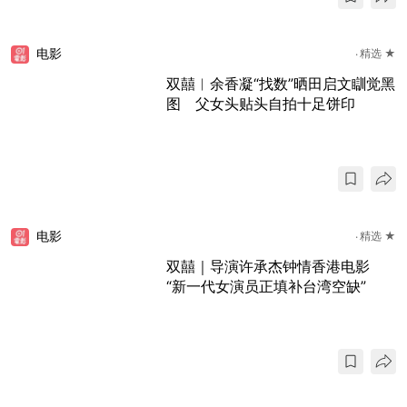
电影
精选 ★
双囍︱余香凝“找数”晒田启文瞓觉黑
图 父女头贴头自拍十足饼印
电影
精选 ★
双囍｜导演许承杰钟情香港电影
“新一代女演员正填补台湾空缺”