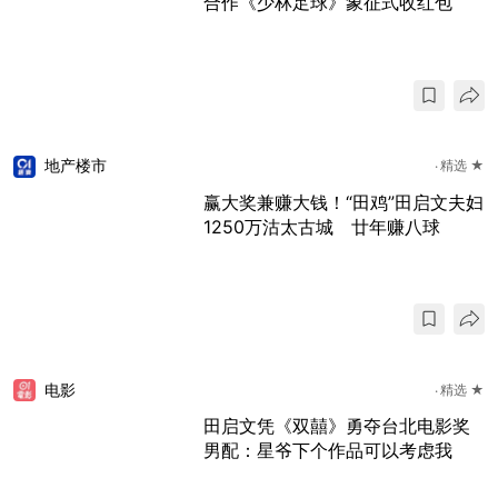
合作《少林足球》象征式收红包
地产楼市
精选 ★
赢大奖兼赚大钱！“田鸡”田启文夫妇
1250万沽太古城 廿年赚八球
电影
精选 ★
田启文凭《双囍》勇夺台北电影奖
男配：星爷下个作品可以考虑我