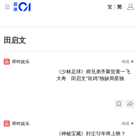
繁
|
简
田启文
即时娱乐
精选 ★
《少林足球》师兄弟齐聚贺黄一飞
大寿 田启文“吹鸡”独缺周星驰
即时娱乐
精选 ★
《神秘宝藏》封尘12年终上映？