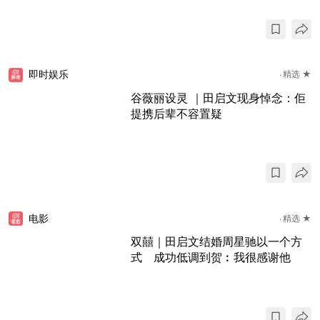
即时娱乐
精选 ★
谷薇丽设灵 ｜田启文现身悼念：佢
提携后辈不容置疑
电影
精选 ★
双囍｜田启文结婚周星驰以一个方
式 成功低调到贺︰我很感谢他