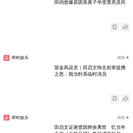
田鸡曾爆原因系黄子华变票房灵药
即时娱乐
精选 ★
苗金凤设灵｜田启文悼念前辈提携
之恩：我当时系临时演员
即时娱乐
精选 ★
田启文证谢贤因肺炎离世 忆当年