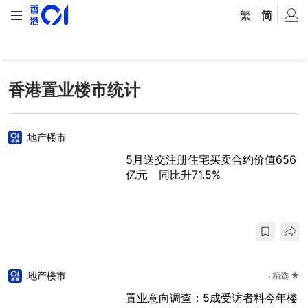
繁
|
简
香港置业楼市统计
地产楼市
5月送交注册住宅买卖合约价值656
亿元 同比升71.5%
地产楼市
精选 ★
置业意向调查：5成受访者料今年楼