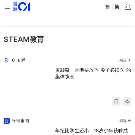
繁
|
简
STEAM教育
01专栏
精选 ★
黄颕灏｜香港要放下“尖子必读医”的
集体执念
环球趣闻
精选 ★
年纪比学生还小 18岁少年获聘成