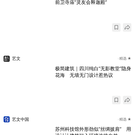
前卫寺庙“灵友会释迦殿”
艺文
精选 ★
极简建筑｜四川纯白“无影教堂”隐身
花海 无墙无门设计惹热议
艺文中国
精选 ★
苏州科技馆外形劲似“丝绸披肩” 用