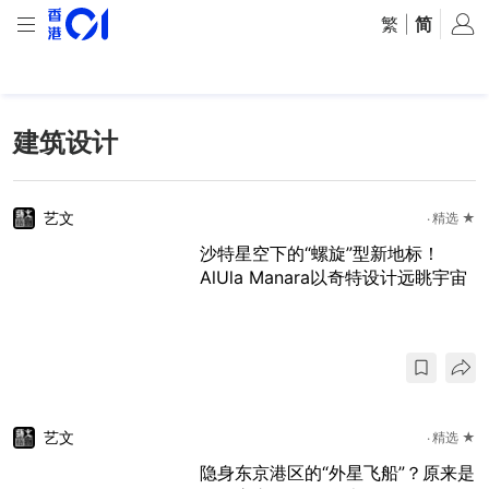
繁
|
简
建筑设计
艺文
精选 ★
沙特星空下的“螺旋”型新地标！
AlUla Manara以奇特设计远眺宇宙
艺文
精选 ★
隐身东京港区的“外星飞船”？原来是