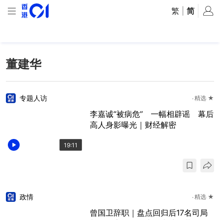
繁
|
简
董建华
专题人访
精选 ★
李嘉诚“被病危” 一幅相辟谣 幕后
高人身影曝光｜财经解密
19:11
政情
精选 ★
曾国卫辞职｜盘点回归后17名司局