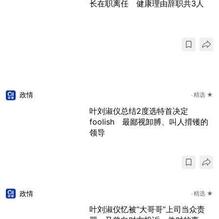
长在职离任 健康理由辞职共3人
政情
精选 ★
叶刘淑仪总结2度选特首决定
foolish 最鄙视卸膊、叫人揹镬的
领导
政情
精选 ★
叶刘淑仪忆被“大哥哥”上司当众责