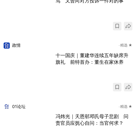
骂 又曾向对方投诉一件对的事
政情
精选 ★
十一国庆｜董建华连续五年缺席升
旗礼 前特首办：董生在家休养
01论坛
精选 ★
冯炜光｜天恩邨邓氏母子悲剧 问
责官员应抚心自问：当官何求？