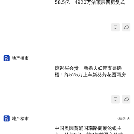
58.5亿 4920万沽顶层四房复式
地产楼市
惊迟买会贵 新婚夫妇带支票睇
楼！终525万上车新葵芳花园两房
地产楼市
精选 ★
中国奥园葵涌国瑞路商厦沦银主