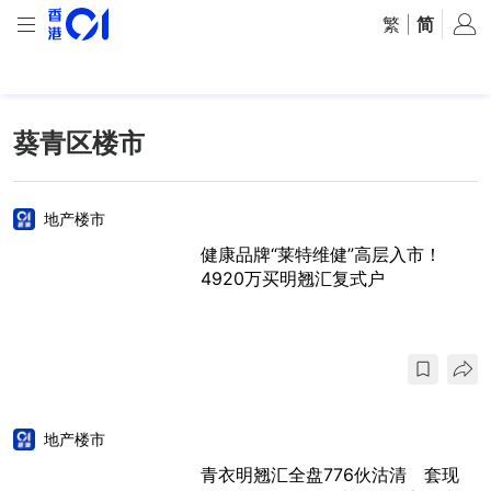
繁
|
简
葵青区楼市
地产楼市
健康品牌“莱特维健”高层入市！
4920万买明翘汇复式户
地产楼市
青衣明翘汇全盘776伙沽清 套现