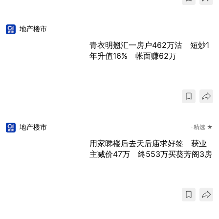
地产楼市
青衣明翘汇一房户462万沽 短炒1
年升值16% 帐面赚62万
地产楼市
精选 ★
用家睇楼后去天后庙求好签 获业
主减价47万 终553万买葵芳阁3房