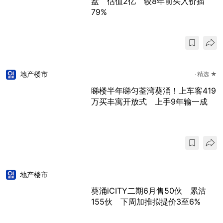
盘 估值2亿 较8年前买入价插
79%
地产楼市
精选 ★
睇楼半年睇匀荃湾葵涌！上车客419
万买丰寓开放式 上手9年输一成
地产楼市
葵涌iCITY二期6月售50伙 累沽
155伙 下周加推拟提价3至6%