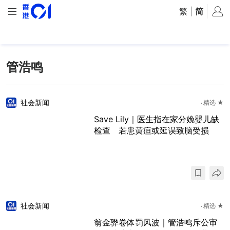
繁
|
简
管浩鸣
社会新闻
精选 ★
Save Lily｜医生指在家分娩婴儿缺
检查 若患黄疸或延误致脑受损
社会新闻
精选 ★
翁金骅卷体罚风波｜管浩鸣斥公审