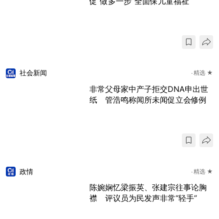
促“做多一步”全面保儿童福祉
社会新闻
精选 ★
非常父母家中产子拒交DNA申出世
纸 管浩鸣称闻所未闻促立会修例
政情
精选 ★
陈婉娴忆梁振英、张建宗往事论胸
襟 评议员为民发声非常“轻手”