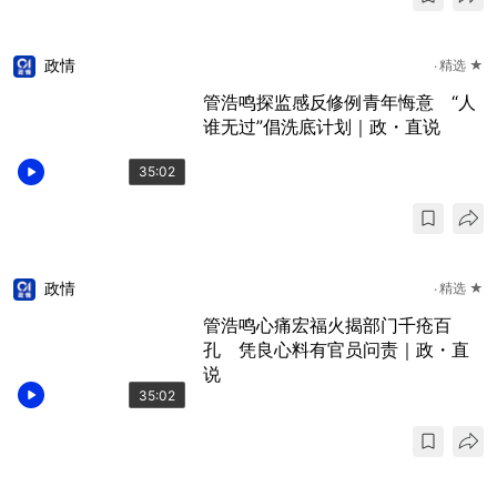
政情
精选 ★
管浩鸣探监感反修例青年悔意 “人
谁无过”倡洗底计划｜政・直说
35:02
政情
精选 ★
管浩鸣心痛宏福火揭部门千疮百
孔 凭良心料有官员问责｜政・直
说
35:02