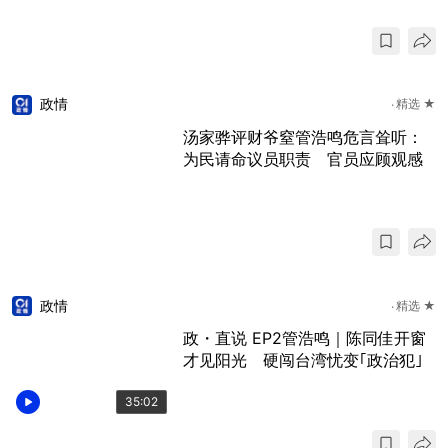
政情
精选 ★
汤家骅评财爷窒管浩鸣危言耸听：
为民请命议员职责 官员应顾观感
政情
精选 ★
政・直说 EP2管浩鸣｜陈同佳开窗
才见阳光 硬闯台湾忧变｢政治犯｣
35:02