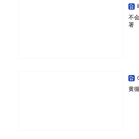
不
署
黄