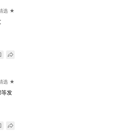
精选 ★
友
精选 ★
都等发