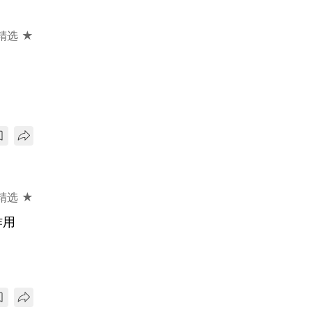
精选 ★
精选 ★
作用