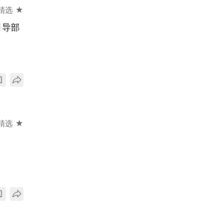
精选 ★
引导部
精选 ★