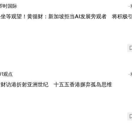
即时国际
会坐等观望！黄循财：新加坡拒当AI发展旁观者 将积极
01观点
循财访港折射亚洲世纪 十五五香港摒弃孤岛思维