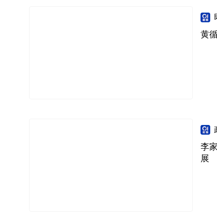
黄
李
展