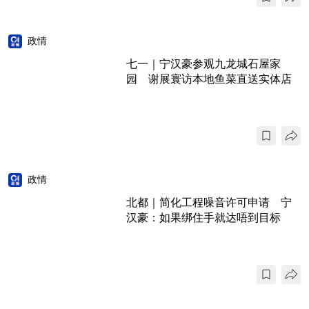
政情
七一｜宁汉豪参观九龙城石屋家
园 谢展寰访本地鱼菜直送实体店
政情
北都｜简化工程噪音许可申请 宁
汉豪：如果绑住手就达唔到目标