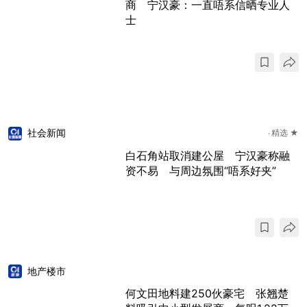
商 宁汉豪：一直唔系信晒专业人
士
社会新闻
精选 ★
白石角站取消建公屋 宁汉豪称融
资不易 与周边氛围“唔系好夹”
地产楼市
何文田地料建250伙豪宅 张翘楚