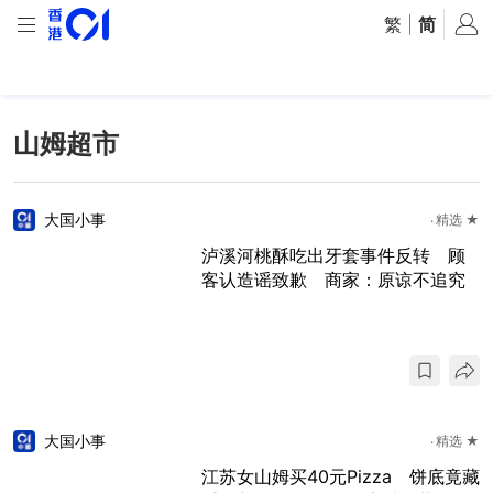
繁
|
简
山姆超市
大国小事
精选 ★
泸溪河桃酥吃出牙套事件反转 顾
客认造谣致歉 商家：原谅不追究
大国小事
精选 ★
江苏女山姆买40元Pizza 饼底竟藏