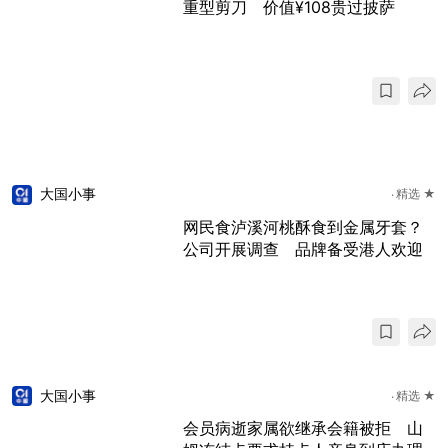
重型剪刀 价值¥108贵过披萨
大国小事
精选 ★
网民食泸溪河桃酥食到金属牙套？
公司开展调查 品牌备受港人欢迎
大国小事
精选 ★
会员病逝家属欲继承会籍被拒 山