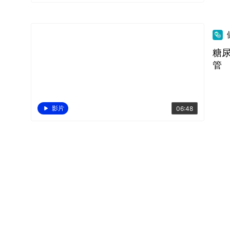
糖尿
管
影片
06:48