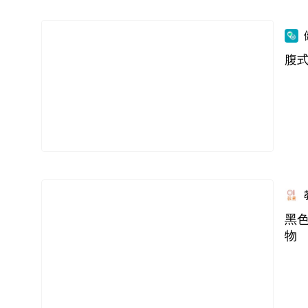
腹
黑
物