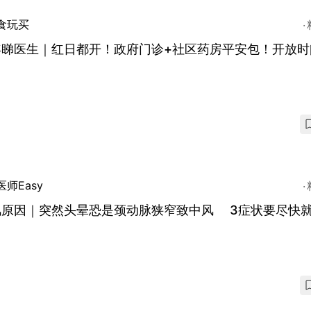
食玩买
年睇医生｜红日都开！政府门诊+社区药房平安包！开放时
医师Easy
风原因｜突然头晕恐是颈动脉狭窄致中风 3症状要尽快