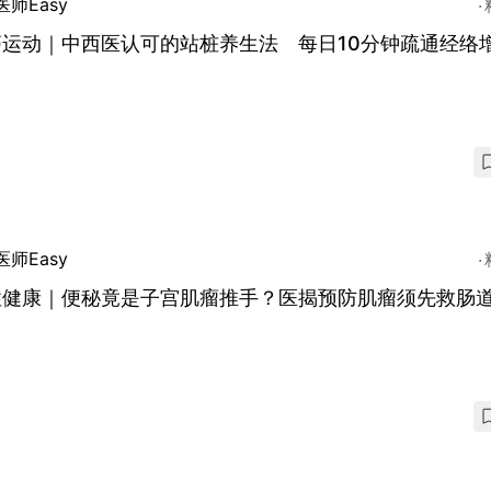
医师Easy
癌运动｜中西医认可的站桩养生法 每日10分钟疏通经络
医师Easy
性健康｜便秘竟是子宫肌瘤推手？医揭预防肌瘤须先救肠