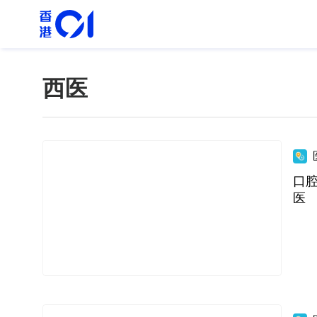
西医
口
医