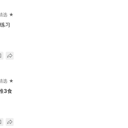
精选 ★
诀练习
精选 ★
推3食