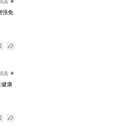
精选 ★
增强免
精选 ★
道健康