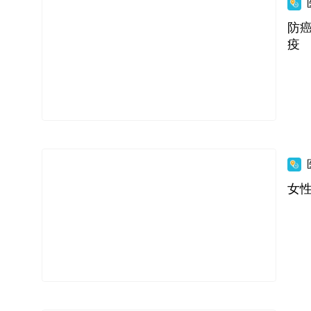
防
疫
女