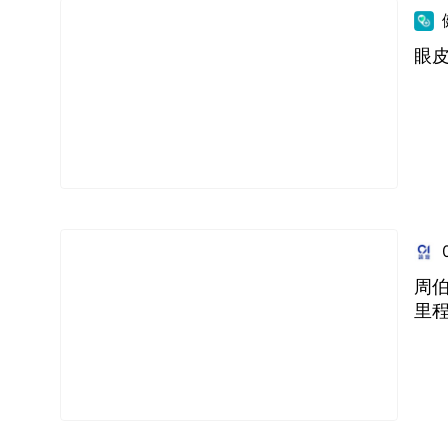
眼
周
里