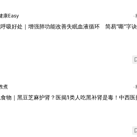
健康Easy
式呼吸好处｜增强肺功能改善失眠血液循环 简易“嘶”字
教煮
色食物｜黑豆芝麻护肾？医揭1类人吃黑补肾是毒！中西医