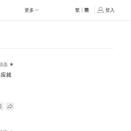
更多
繁
|
简
登入
精选 ★
块应就