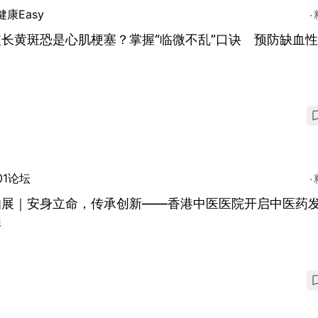
健康Easy
皮长黄斑恐是心肌梗塞？掌握“临微不乱”口诀 预防缺血
01论坛
伯展｜安身立命，传承创新——香港中医医院开启中医药
程