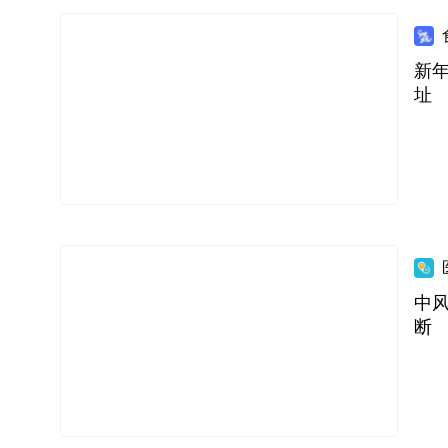
新
址
中
断