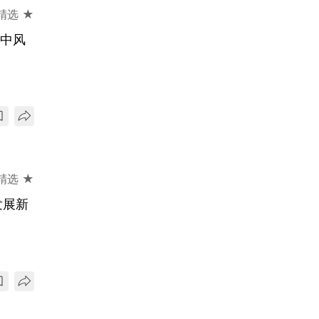
精选 ★
性中风
精选 ★
发展新