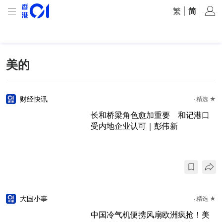
繁
|
简
美的
财经快讯
精选 ★
长和桥梁角色愈加重要 和记港口
受内地企业认可｜彭伟新
大国小事
精选 ★
中国冷气机便携风扇欧洲疯抢！美