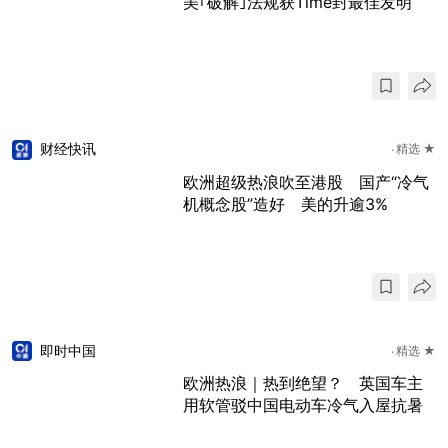
美｢破解｣法规获Time封最佳发明
财经快讯
精选 ★
欧洲超级热浪吹至港股 国产“冷气
机概念股”造好 美的升逾3%
即时中国
精选 ★
欧洲热浪｜热到绝望？ 英国车主
用软管驳中国电动车冷气入屋抗暑