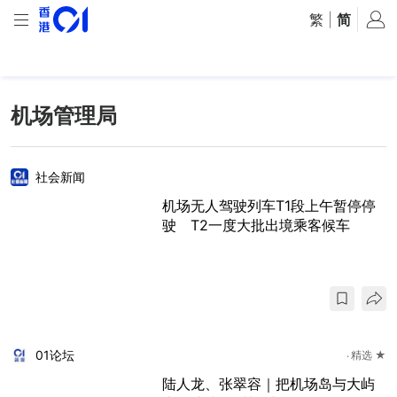
繁
|
简
机场管理局
社会新闻
机场无人驾驶列车T1段上午暂停停
驶 T2一度大批出境乘客候车
01论坛
精选 ★
陆人龙、张翠容｜把机场岛与大屿