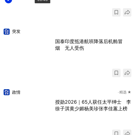
突发
国泰印度抵港航班降落后机舱冒
烟 无人受伤
政情
精选 ★
授勋2026｜65人获任太平绅士 李
徐子淇黄少媚杨美珍张李佳蕙上榜