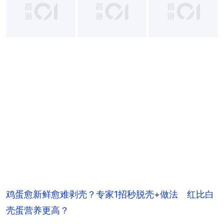
+
8
鸡蛋愈新鲜愈难剥壳？专家1招秒脱壳+做法 红比白
壳蛋营养更高？