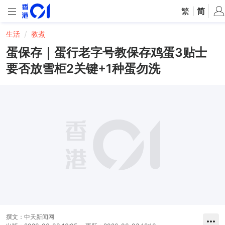
繁
|
简
生活
教煮
蛋保存｜蛋行老字号教保存鸡蛋3贴士
要否放雪柜2关键+1种蛋勿洗
撰文：
中天新闻网