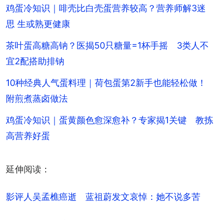
鸡蛋冷知识｜啡壳比白壳蛋营养较高？营养师解3迷
思 生或熟更健康
茶叶蛋高糖高钠？医揭50只糖量=1杯手摇 3类人不
宜2配搭助排钠
10种经典人气蛋料理｜荷包蛋第2新手也能轻松做！
附煎煮蒸卤做法
鸡蛋冷知识｜蛋黄颜色愈深愈补？专家揭1关键 教拣
高营养好蛋
延伸阅读：
影评人吴孟樵癌逝　蓝祖蔚发文哀悼：她不说多苦