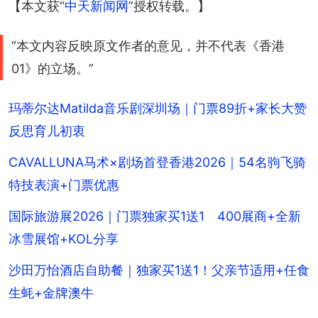
【本文获“
中天新闻网
”授权转载。】
“本文内容反映原文作者的意见，并不代表《香港
01》的立场。”
玛蒂尔达Matilda音乐剧深圳场｜门票89折+家长大赞
反思育儿初衷
CAVALLUNA马术×剧场首登香港2026｜54名驹飞骑
特技表演+门票优惠
国际旅游展2026｜门票独家买1送1 400展商+全新
冰雪展馆+KOL分享
沙田万怡酒店自助餐｜独家买1送1！父亲节适用+任食
生蚝+金牌澳牛