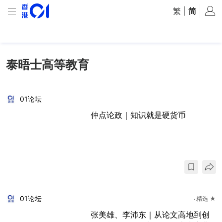
繁
|
简
泰晤士高等教育
01论坛
仲点论政｜知识就是硬货币
01论坛
精选 ★
张美雄、李沛东｜从论文高地到创