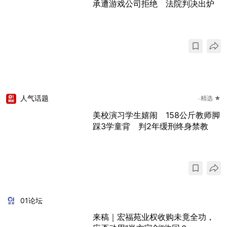
承遭游戏公司拒绝 法院判决出炉
人气话题
精选 ★
美校演习学生嬉闹 158公斤教师脚
踩3学童背 判2年缓刑终身禁教
01论坛
来稿｜宏福苑业权收购未竟全功，