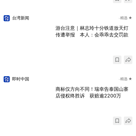
台湾新闻
精选 ★
游台注意｜林志玲十分铁道放天灯
传遭举报 本人：会乖乖去交罚款
即时中国
精选 ★
商标仅方向不同！瑞幸告泰国山寨
店侵权终胜诉 获赔逾2200万