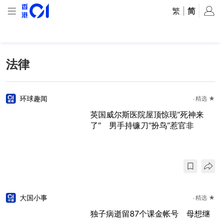
繁
|
简
法律
环球趣闻
精选 ★
英国威尔斯医院屋顶惊现“死神来
了” 男手持镰刀“扮鸟”惹官非
大国小事
精选 ★
独子病逝留87个课金帐号 母想继