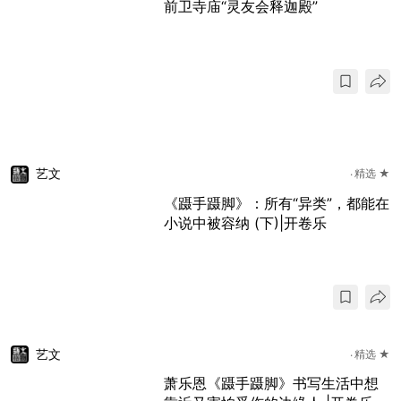
前卫寺庙“灵友会释迦殿”
艺文
精选 ★
《蹑手蹑脚》：所有“异类”，都能在
小说中被容纳 (下)|开卷乐
艺文
精选 ★
萧乐恩《蹑手蹑脚》书写生活中想