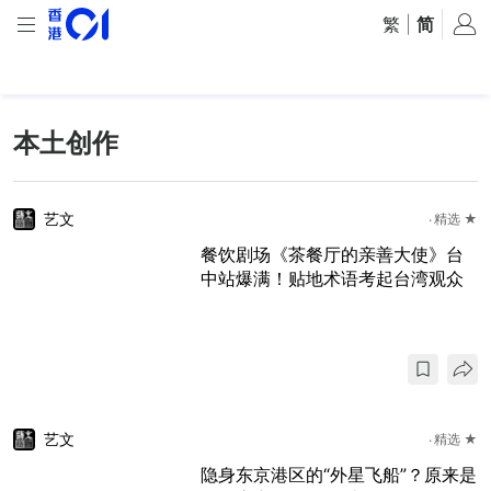
繁
|
简
本土创作
艺文
精选 ★
餐饮剧场《茶餐厅的亲善大使》台
中站爆满！贴地术语考起台湾观众
艺文
精选 ★
隐身东京港区的“外星飞船”？原来是