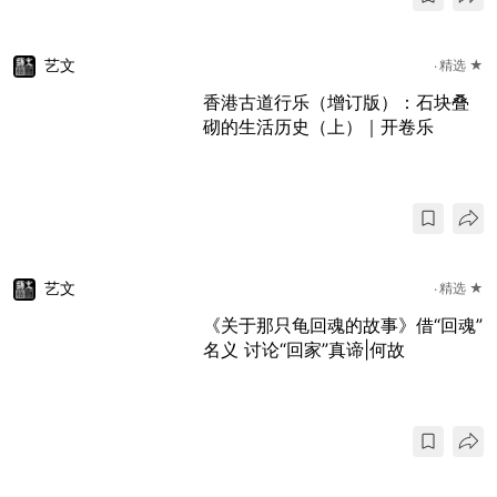
艺文
精选 ★
香港古道行乐（增订版）：石块叠
砌的生活历史（上）｜开卷乐
艺文
精选 ★
《关于那只龟回魂的故事》借“回魂”
名义 讨论“回家”真谛|何故