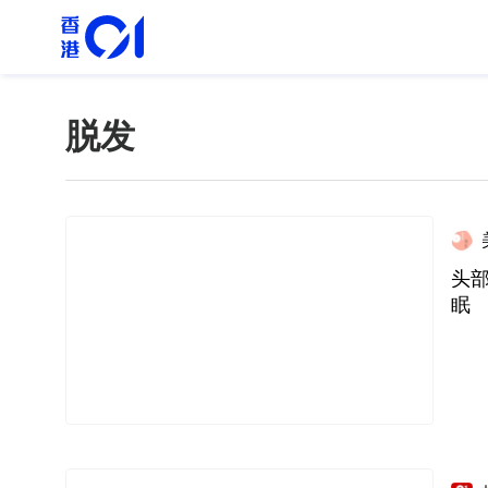
脱发
头
眠