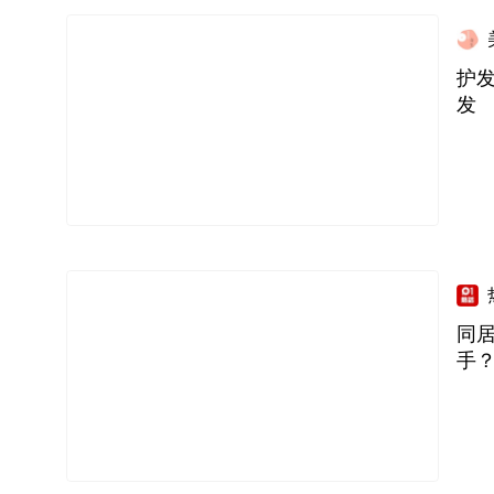
护
发
同
手