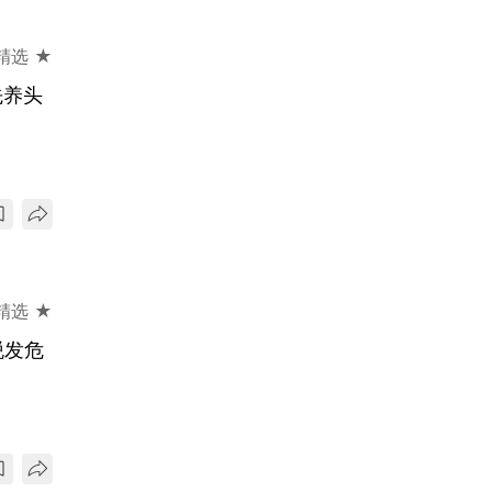
精选 ★
先养头
精选 ★
脱发危