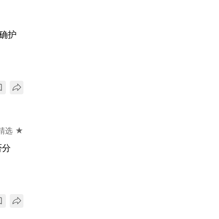
确护
精选 ★
否分