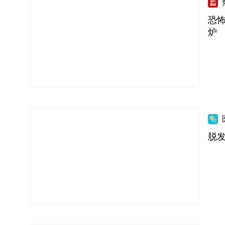
恐
炉
脱