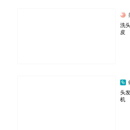
洗
皮
头
机