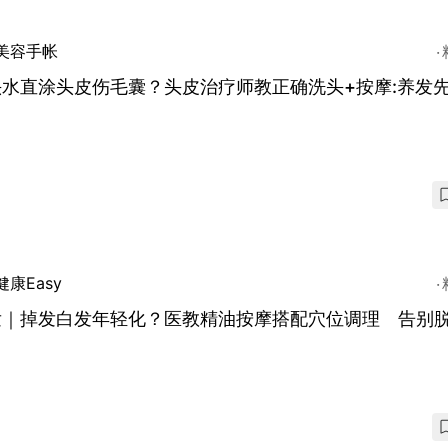
美容手帐
头水直涂头皮伤毛囊？头皮治疗师教正确洗头+按摩:养发
健康Easy
发｜掉发白发年轻化？医教精油按摩搭配穴位调理 告别