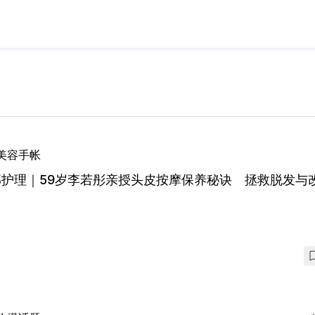
美容手帐
部护理｜59岁李若彤亲授头皮按摩保养秘诀 拯救脱发与