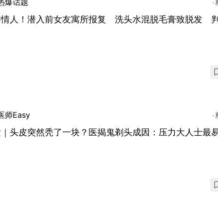
热爆话题
怖情人！潜入前女友寓所报复 洗头水混脱毛膏致脱发 
医师Easy
发｜头皮突然秃了一块？医揭鬼剃头成因：压力大人士最