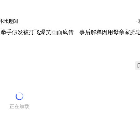
环球趣闻
国拳手假发被打飞爆笑画面疯传 事后解释因用母亲家肥
正在加载