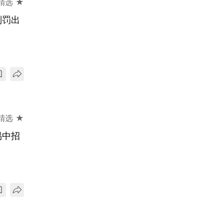
精选 ★
判罚出
精选 ★
易中招