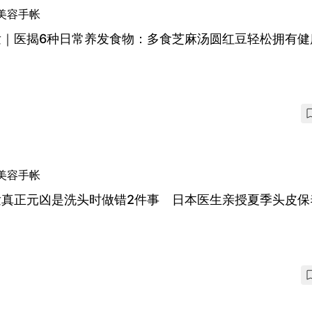
美容手帐
发｜医揭6种日常养发食物：多食芝麻汤圆红豆轻松拥有健
美容手帐
发真正元凶是洗头时做错2件事 日本医生亲授夏季头皮保