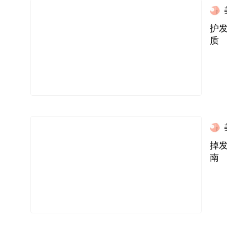
护
质
掉
南