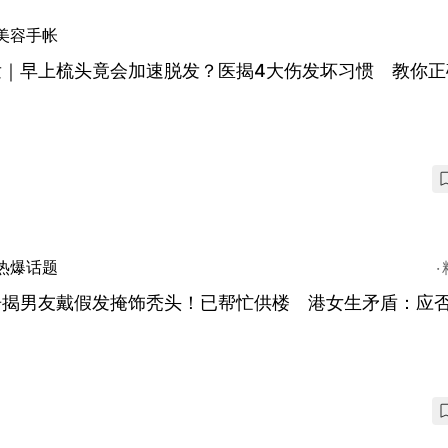
美容手帐
发｜早上梳头竟会加速脱发？医揭4大伤发坏习惯 教你正
热爆话题
居揭男友戴假发掩饰秃头！已帮忙供楼 港女生矛盾：应
？