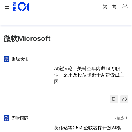
繁
|
简
微软Microsoft
财经快讯
AI泡沫论｜美科企年内裁14万职
位 采用及投放资源于AI建设成主
因
即时国际
精选 ★
英伟达等25科企联署撑开放AI模