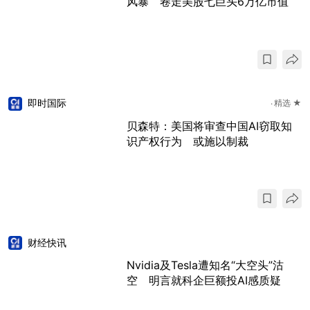
风暴 卷走美股七巨头6万亿市值
即时国际
精选 ★
贝森特：美国将审查中国AI窃取知
识产权行为 或施以制裁
财经快讯
Nvidia及Tesla遭知名“大空头”沽
空 明言就科企巨额投AI感质疑