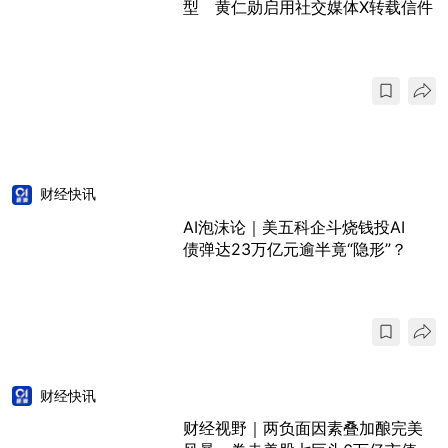
型 黄仁勋启用社交媒体X转载信件
财经快讯
AI泡沫论｜美五科企斗烧钱投AI
债弹达23万亿元逾半竟“隐形”？
财经快讯
财经视野｜两负面因素叠加酿完美