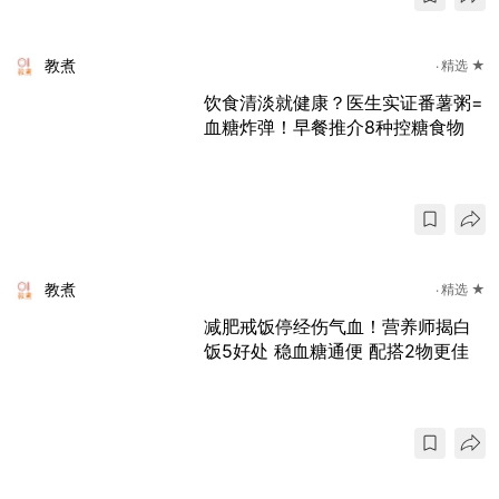
教煮
精选 ★
饮食清淡就健康？医生实证番薯粥=
血糖炸弹！早餐推介8种控糖食物
教煮
精选 ★
减肥戒饭停经伤气血！营养师揭白
饭5好处 稳血糖通便 配搭2物更佳