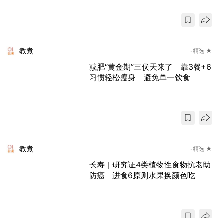
教煮
精选 ★
减肥“黄金期”三伏天来了 靠3餐+6
习惯轻松瘦身 避免单一饮食
教煮
精选 ★
长寿｜研究证4类植物性食物抗老助
防癌 进食6原则水果换颜色吃