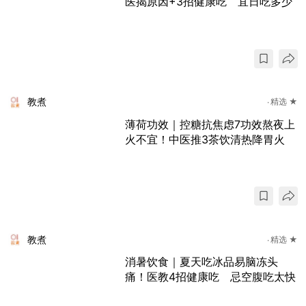
医揭原因+3招健康吃 宜日吃多少
教煮
精选 ★
薄荷功效｜控糖抗焦虑7功效熬夜上
火不宜！中医推3茶饮清热降胃火
教煮
精选 ★
消暑饮食｜夏天吃冰品易脑冻头
痛！医教4招健康吃 忌空腹吃太快