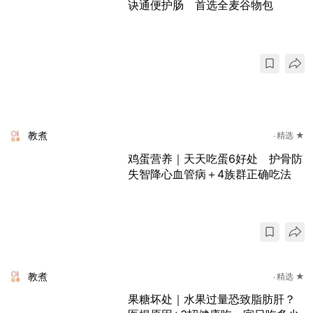
诀通便护肠 首选全麦谷物包
教煮
精选 ★
鸡蛋营养｜天天吃蛋6好处 护骨防
失智降心血管病＋4族群正确吃法
教煮
精选 ★
果糖坏处｜水果过量恐致脂肪肝？