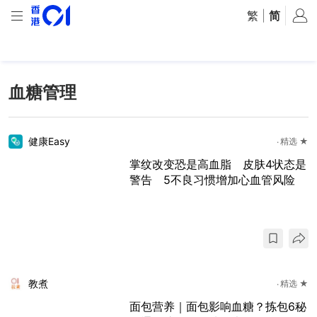
繁
|
简
血糖管理
健康Easy
精选 ★
掌纹改变恐是高血脂 皮肤4状态是
警告 5不良习惯增加心血管风险
教煮
精选 ★
面包营养｜面包影响血糖？拣包6秘