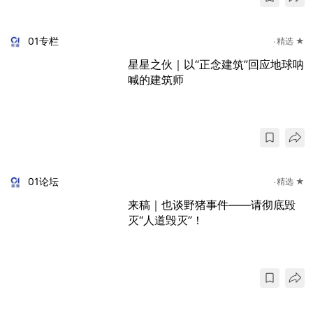
01专栏
精选 ★
星星之伙｜以“正念建筑”回应地球呐
喊的建筑师
01论坛
精选 ★
来稿｜也谈野猪事件——请彻底毁
灭“人道毁灭”！