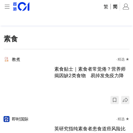
繁
|
简
素食
教煮
精选 ★
素食贴士｜素食者常觉倦？营养师
揭因缺2类食物 易掉发免疫力降
即时国际
精选 ★
英研究指纯素食者患食道癌风险比