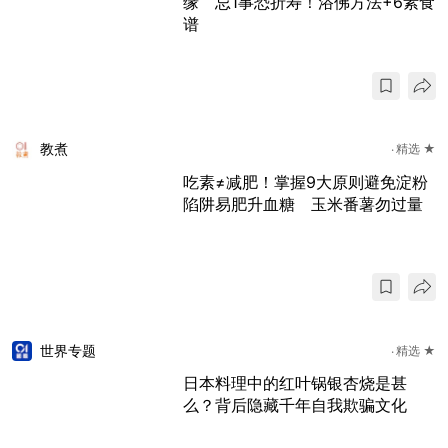
缘 忌1事恐折寿！浴佛方法+6素食
谱
教煮
精选 ★
吃素≠减肥！掌握9大原则避免淀粉
陷阱易肥升血糖 玉米番薯勿过量
世界专题
精选 ★
日本料理中的红叶锅银杏烧是甚
么？背后隐藏千年自我欺骗文化