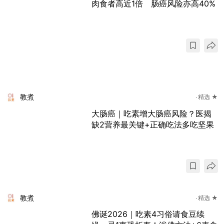
肉食者高近1倍 肠癌风险亦高40%
教煮
精选 ★
大肠癌｜吃素增大肠癌风险？医揭
缺2营养最关键+正确吃法多吃坚果
教煮
精选 ★
佛诞2026｜吃素4习俗请食豆续