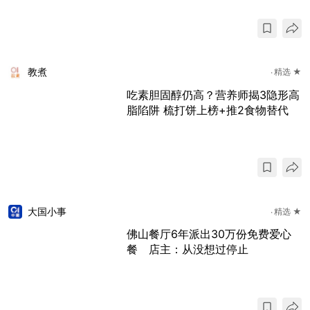
教煮
精选 ★
吃素胆固醇仍高？营养师揭3隐形高
脂陷阱 梳打饼上榜+推2食物替代
大国小事
精选 ★
佛山餐厅6年派出30万份免费爱心
餐 店主：从没想过停止