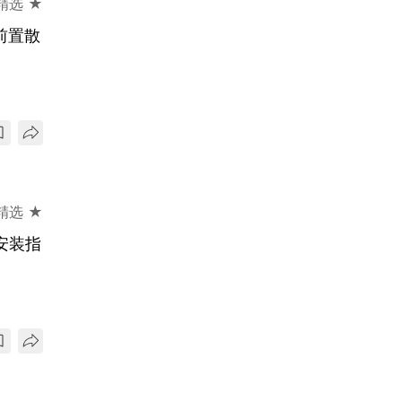
精选 ★
前置散
精选 ★
安装指