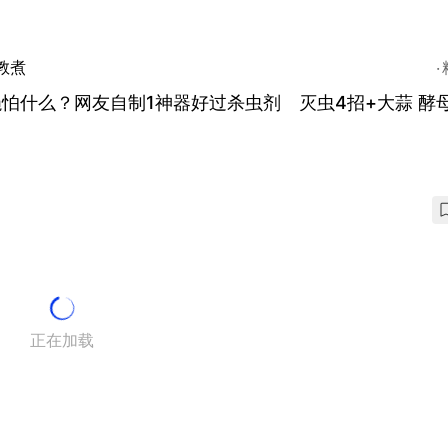
教煮
怕什么？网友自制1神器好过杀虫剂 灭虫4招+大蒜 酵
正在加载