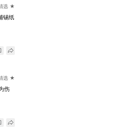
精选 ★
铺锡纸
精选 ★
为伤