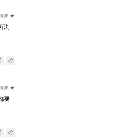
精选 ★
万浏
精选 ★
都要