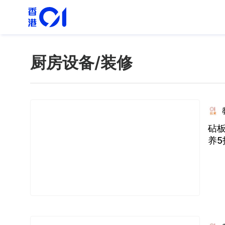
厨房设备/装修
砧板
养5