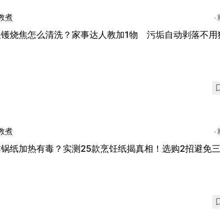
教煮
铁镬烧焦怎么清洗？家事达人教加1物 污垢自动剥落不用
！
教煮
炸锅纸加热有毒？实测25款烹饪纸揭真相！选购2招避免