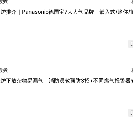
教煮
炉推介｜Panasonic德国宝7大人气品牌 嵌入式/迷你/
教煮
气炉下放杂物易漏气！消防员教预防3招+不同燃气报警器