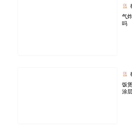
气
吗
饭煲
涂