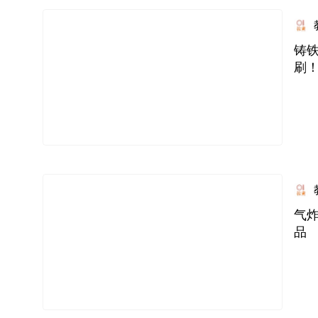
铸
刷
气
品