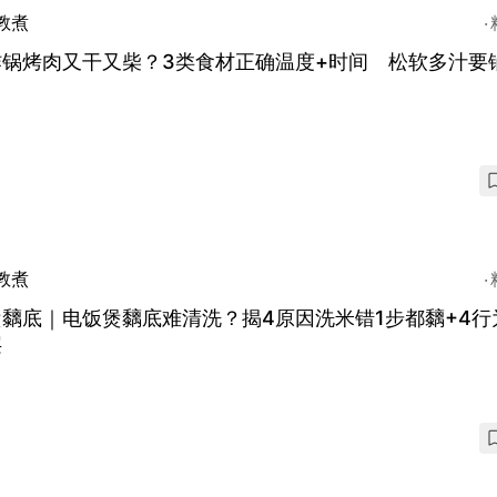
教煮
炸锅烤肉又干又柴？3类食材正确温度+时间 松软多汁要
教煮
黐底｜电饭煲黐底难清洗？揭4原因洗米错1步都黐+4行
层