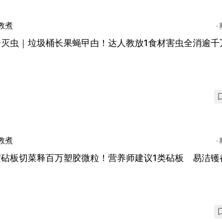
教煮
房灭虫｜垃圾桶长果蝇曱甴！达人教放1食材害虫全消逾千
教煮
胶砧板切菜释百万塑胶微粒！营养师建议1类砧板 易洁镬