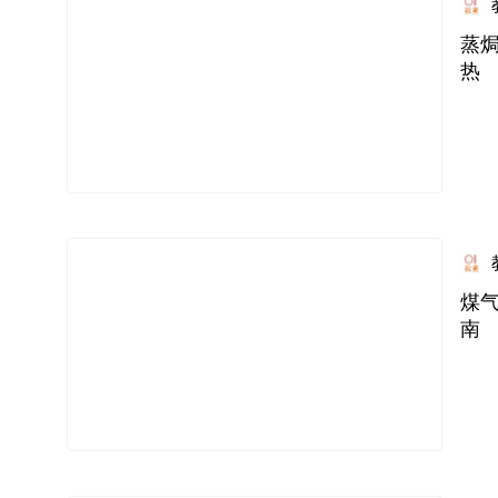
蒸焗
热
煤
南