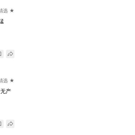
精选 ★
猛
精选 ★
三无产