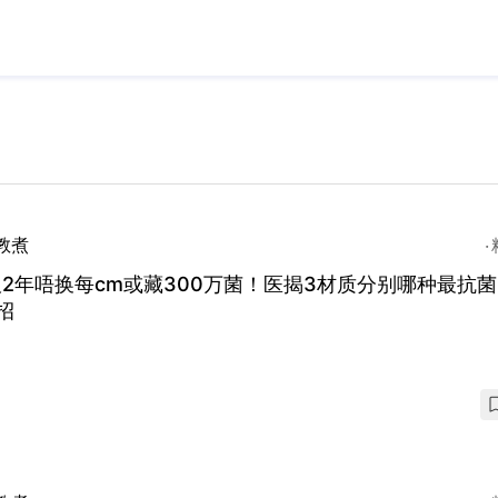
教煮
2年唔换每cm或藏300万菌！医揭3材质分别哪种最抗
招