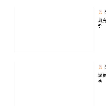
厨
览
塑
换