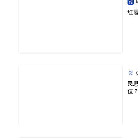
红
民
值