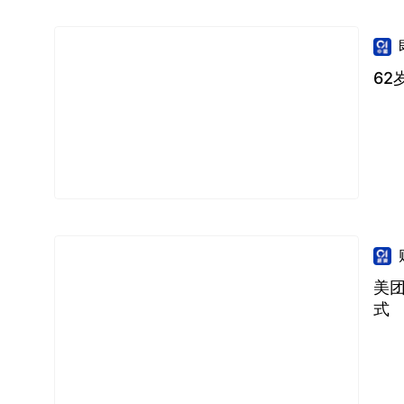
62
美
式