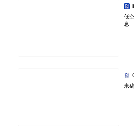
低
息
来