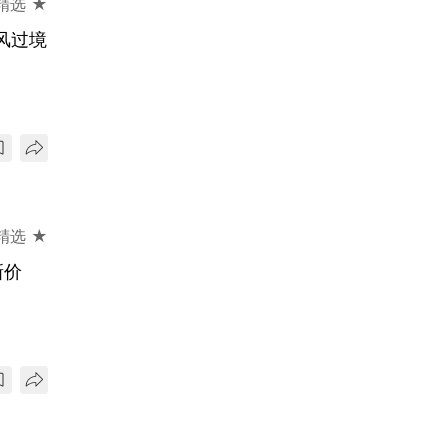
精选 ★
风过境
精选 ★
新价