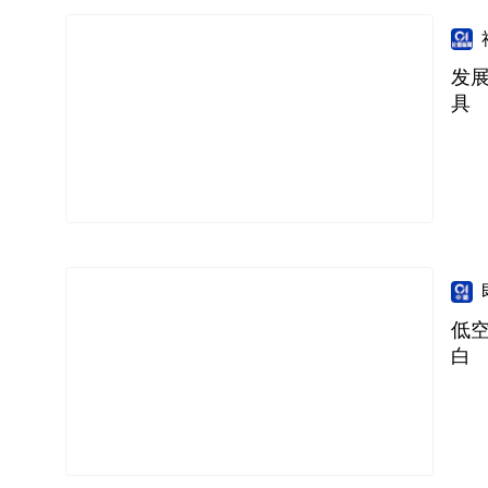
发
具
低
白