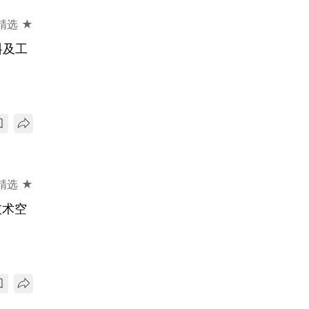
精选 ★
料及工
精选 ★
技术空