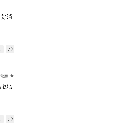
有好消
精选 ★
集散地