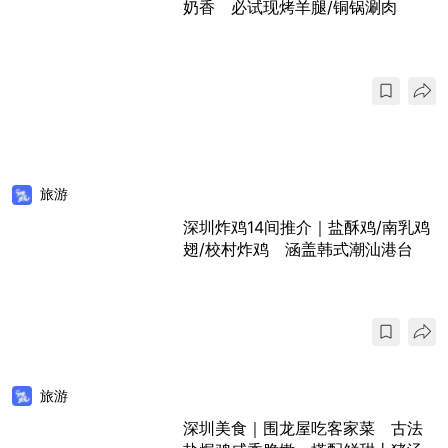
奶香 必试现烤羊腿/铜锅涮肉
旅游
深圳炸鸡14间推介｜盐酥鸡/南乳鸡
翅/校村炸鸡 涵盖韩式潮汕港台
旅游
深圳美食｜围龙屋吃客家菜 古法