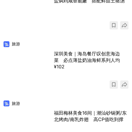
盐焗鸡咸香脆嫩 搭配鲜甜土猪汤
旅游
深圳美食｜海岛餐厅叹创意海边
菜 必点薄盐奶油海鲜系列人均
¥102
旅游
福田梅林美食16间｜潮汕砂锅粥/东
北烤肉/南乳炸翅 高CP值吃到撑