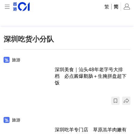
繁
|
简
深圳吃货小分队
旅游
深圳美食｜汕头48年老字号大排
档 必点酱爆鹅肠＋生腌拼盘超下
饭
旅游
深圳吃羊专门店 草原羔羊肉嫩有