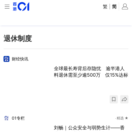
繁
|
简
退休制度
财经快讯
全球最长寿背后存隐忧 逾半港人
料退休需至少逾500万 仅15%达标
01专栏
精选 ★
刘畅｜公众安全与弱势生计——香