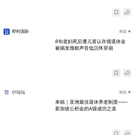
即时国际
精选 ★
8旬老妇死后遭儿冒认诈领退休金
被揭发颈粗声音低沉终穿崩
01论坛
精选 ★
来稿｜亚洲最佳退休养老制度——
新加坡公积金的A级成功之道