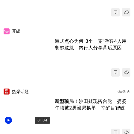
开罐
港式点心为何“3个一笼”游客4人用
餐超尴尬 内行人分享背后原因
热爆话题
精选 ★
新型骗局！沙田疑现搭台党 婆婆
午膳被2男设局换单 幸醒目智破
01:04