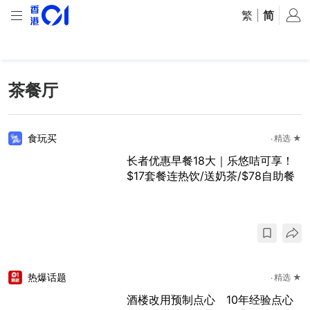
繁
|
简
茶餐厅
食玩买
精选 ★
长者优惠早餐18大｜乐悠咭可享！
$17套餐连热饮/送奶茶/$78自助餐
热爆话题
精选 ★
酒楼改用预制点心 10年经验点心