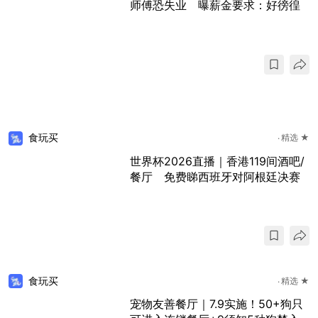
师傅恐失业 曝薪金要求：好徬徨
食玩买
精选 ★
世界杯2026直播｜香港119间酒吧/
餐厅 免费睇西班牙对阿根廷决赛
食玩买
精选 ★
宠物友善餐厅｜7.9实施！50+狗只