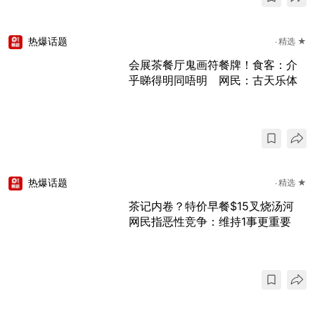
热爆话题
精选 ★
会展茶餐厅鬼画符餐牌！食客：介
乎睇得明同唔明 网民：古天乐体
热爆话题
精选 ★
茶记内卷？特价早餐$15叉烧汤河
网民指恶性竞争：维持1事更重要