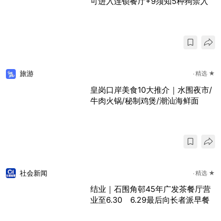
可进入连锁餐厅+9须知5种狗禁入
旅游
精选 ★
皇岗口岸美食10大推介｜水围夜市/
牛肉火锅/秘制鸡煲/潮汕海鲜面
社会新闻
精选 ★
结业｜石围角邨45年广发茶餐厅营
业至6.30 6.29最后向长者派早餐