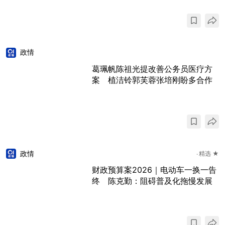
政情
葛珮帆陈祖光提改善公务员医疗方
案 植洁铃郭芙蓉张培刚盼多合作
政情
精选 ★
财政预算案2026｜电动车一换一告
终 陈克勤：阻碍普及化拖慢发展