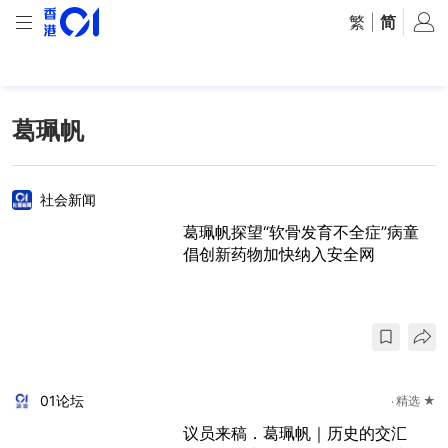
繁
|
简
葛珮帆
社会新闻
葛珮帆探望“软骨发育不全症”病童
倡创新药物加快纳入安全网
01论坛
精选 ★
议员来稿．葛珮帆｜历史的交汇