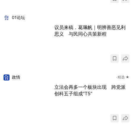
01论坛
议员来稿．葛珮帆｜明辨善恶见利
思义 与民同心共策新程
政情
精选 ★
立法会再多一个板块出现 跨党派
创科五子组成“T5”