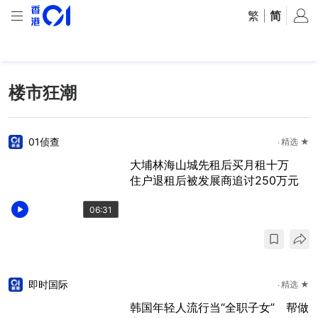
繁
|
简
楼市狂潮
01侦查
精选 ★
大埔林海山城先租后买月租十万
住户退租后被发展商追讨250万元
06:31
即时国际
精选 ★
韩国年轻人流行当“全职子女” 帮做