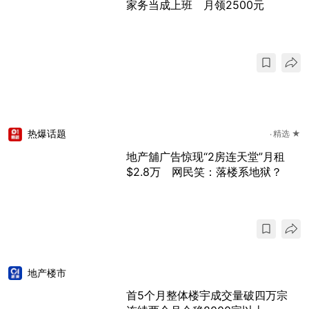
家务当成上班 月领2500元
热爆话题
精选 ★
地产舖广告惊现“2房连天堂”月租
$2.8万 网民笑：落楼系地狱？
地产楼市
首5个月整体楼宇成交量破四万宗