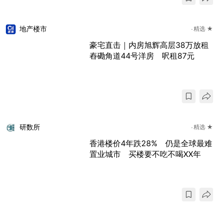
地产楼市
精选 ★
豪宅直击｜内房旭辉高层38万放租
舂磡角道44号洋房 呎租87元
研数所
精选 ★
香港楼价4年跌28% 仍是全球最难
置业城市 买楼要不吃不喝XX年