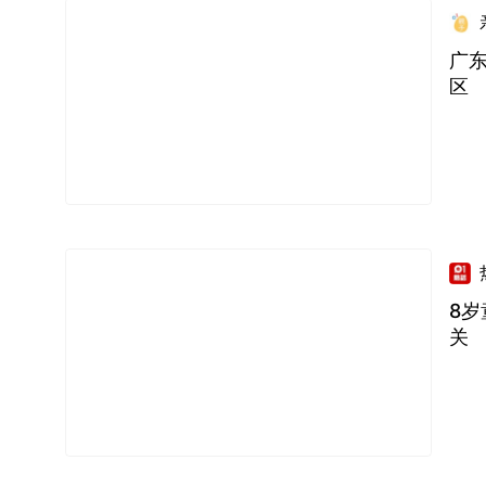
广
区
8
关