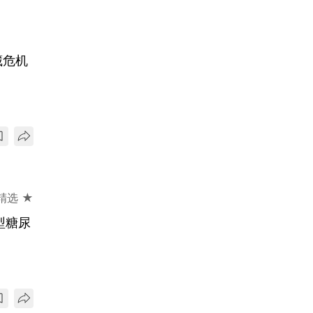
藏危机
精选 ★
型糖尿