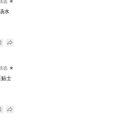
精选 ★
汤水
精选 ★
医贴士