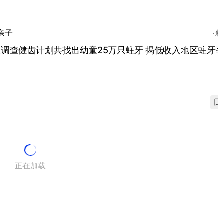
亲子
调查健齿计划共找出幼童25万只蛀牙 揭低收入地区蛀牙
正在加载