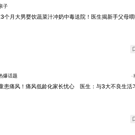
亲子
东3个月大男婴饮蔬菜汁冲奶中毒送院！医生揭新手父母喂
热爆话题
岁童患痛风！痛风低龄化家长忧心 医生：与3大不良生活