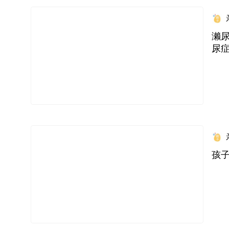
濑尿
尿
孩