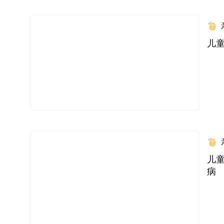
儿
儿童
病