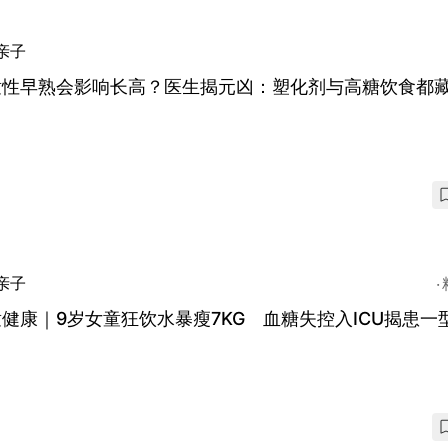
亲子
童性早熟会影响长高？医生揭元凶：塑化剂与高糖饮食都
亲子
健康｜9岁女童狂饮水暴瘦7KG 血糖失控入ICU揭患一