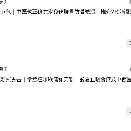
亲子
暑节气｜中医教正确饮水免伤脾胃防暑袪湿 推介2款消暑
亲子
感新冠夹击｜学童狂咳喉痛如刀割 必看止咳食疗及中西