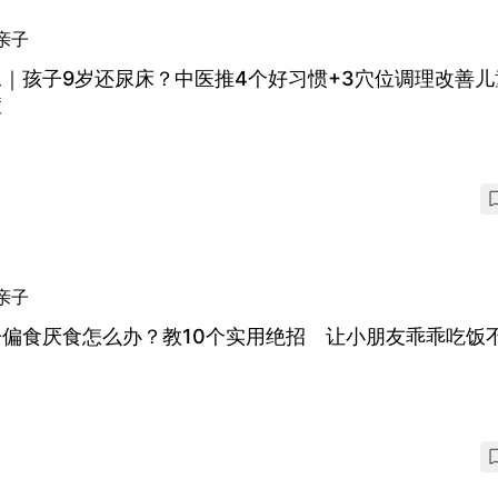
亲子
｜孩子9岁还尿床？中医推4个好习惯+3穴位调理改善儿
症
亲子
子偏食厌食怎么办？教10个实用绝招 让小朋友乖乖吃饭