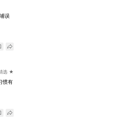
哺误
精选 ★
习惯有