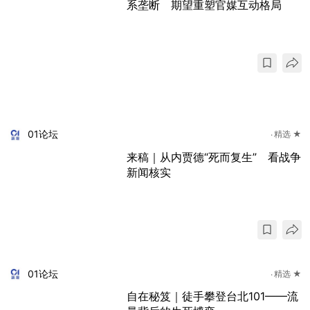
系垄断 期望重塑官媒互动格局
01论坛
精选 ★
来稿｜从内贾德“死而复生” 看战争
新闻核实
01论坛
精选 ★
自在秘笈｜徒手攀登台北101——流