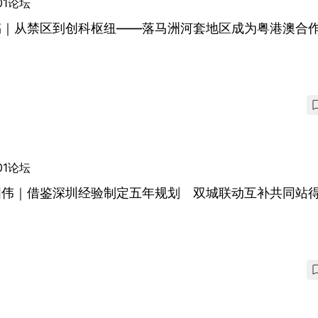
01论坛
稿｜从禁区到创科枢纽——落马洲河套地区成为粤港澳合
01论坛
国伟｜借鉴深圳经验制定五年规划 双城联动互补共同站