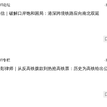
01论坛
伟信｜破解口岸饱和困局：港深跨境铁路应向南北双延
01专栏
颕彰律师｜从反高铁拨款到热抢高铁票：历史为高铁给出