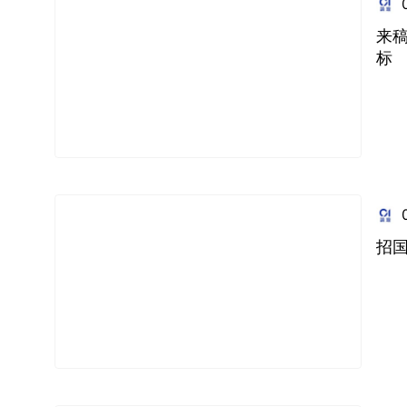
来
标
招