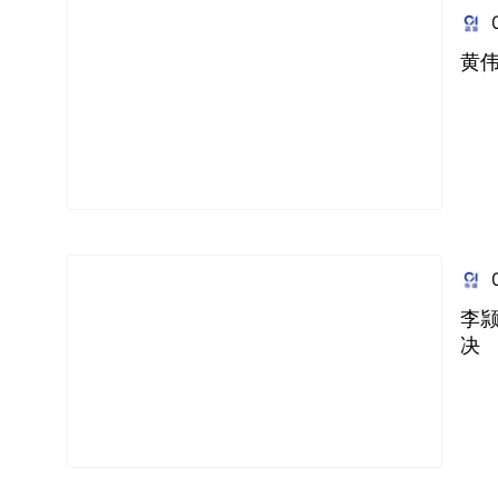
黄
李
决