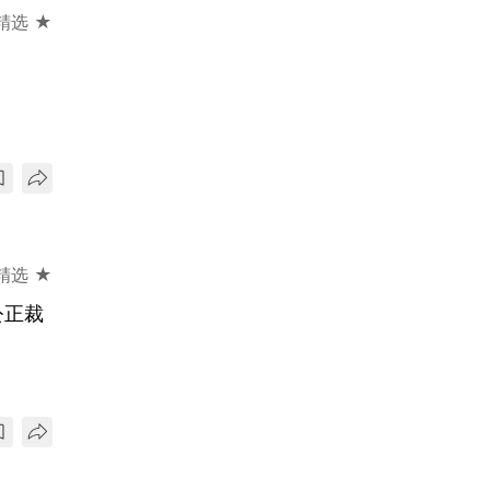
精选 ★
精选 ★
公正裁