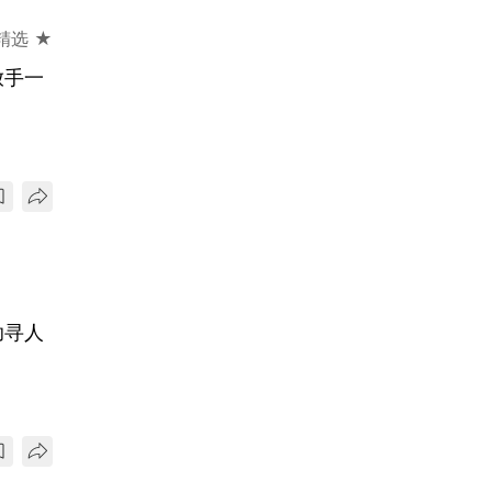
精选 ★
放手一
助寻人