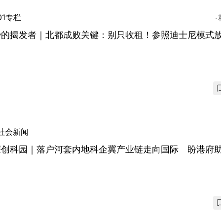
01专栏
妙的揭发者｜北都成败关键：别只收租！参照迪士尼模式
社会新闻
深创科园｜落户河套内地科企冀产业链走向国际 盼港府