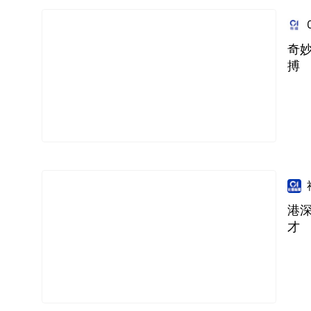
奇
搏
港
才