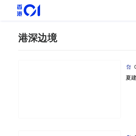
港深边境
夏建