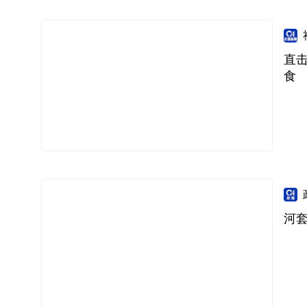
直
食
河套