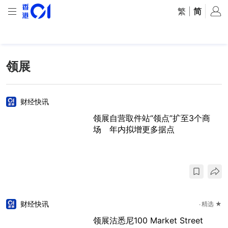
繁
|
简
领展
财经快讯
领展自营取件站“领点”扩至3个商
场 年内拟增更多据点
财经快讯
精选 ★
领展沽悉尼100 Market Street