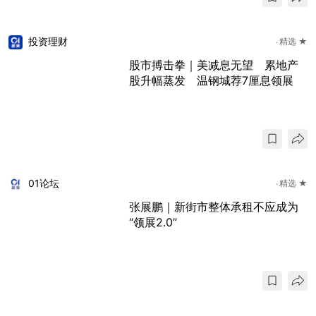
投资理财
精选 ★
股市搏击拳｜美减息无望 累地产
股升幅蒸发 温钢城荐7厘息领展
01论坛
精选 ★
张展鹏｜新街市整体承租不应成为
“领展2.0”