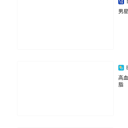
男
高
脂