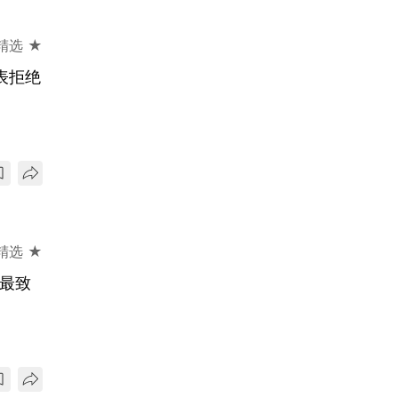
精选 ★
表拒绝
精选 ★
油最致