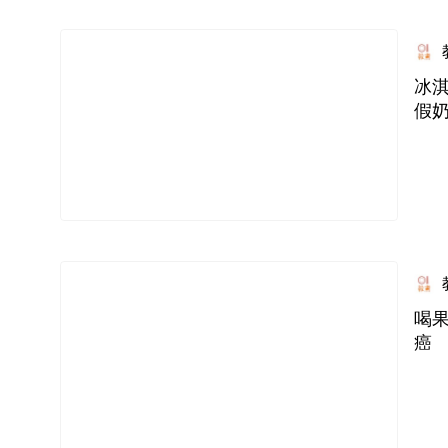
冰
假
喝果
癌