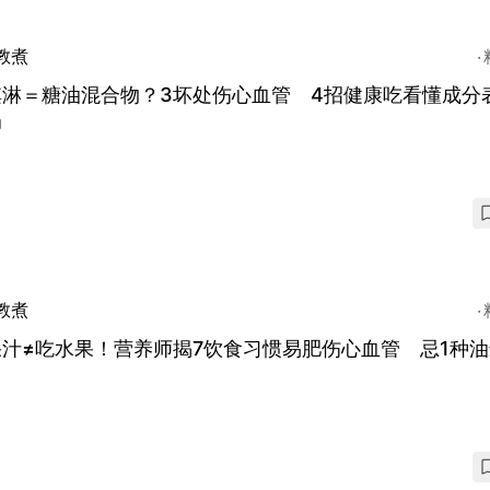
教煮
淇淋＝糖油混合物？3坏处伤心血管 4招健康吃看懂成分
奶
教煮
汁≠吃水果！营养师揭7饮食习惯易肥伤心血管 忌1种