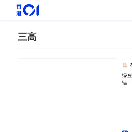
三高
绿
错