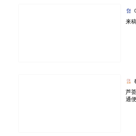
来稿
芦荟
通