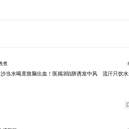
教煮
豆沙当水喝竟致脑出血！医揭3陷阱诱发中风 流汗只饮水
！