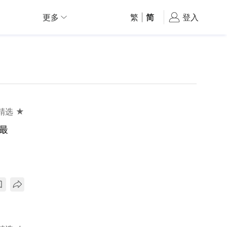
更多
繁
|
简
登入
精选 ★
最