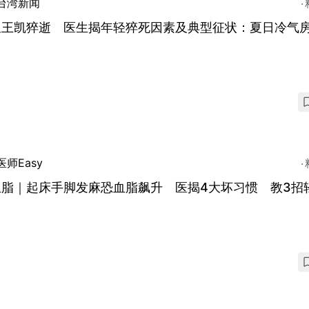
台湾新闻
星王凯猝逝 医生揭年轻猝死因素及典型征状：夏日冷气
医师Easy
血脂｜起床手脚发麻恐血脂飙升 医揭4大坏习惯 教3招