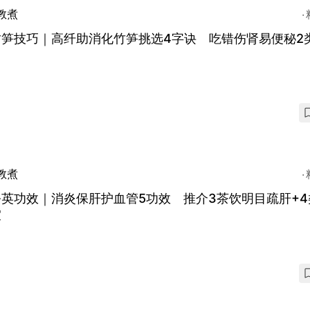
教煮
竹笋技巧｜高纤助消化竹笋挑选4字诀 吃错伤肾易便秘2
教煮
英功效｜消炎保肝护血管5功效 推介3茶饮明目疏肝+4
宜