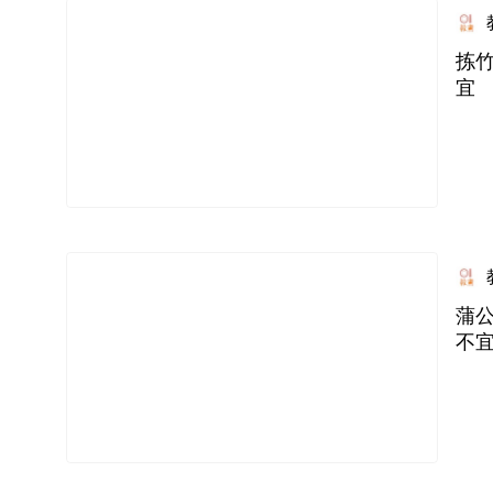
拣
宜
蒲公
不