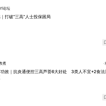
01论坛
｜打破“三高”人士投保困局
教煮
功效｜抗炎通便控三高芦荟6大好处 3类人不宜+2食法
便