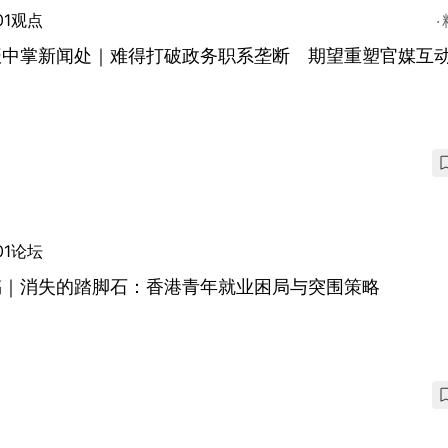
01观点
振中掌新闻处｜难得打破政务职系垄断 期望重塑官媒互
01论坛
稿｜消失的踏脚石：香港青年就业困局与突围策略