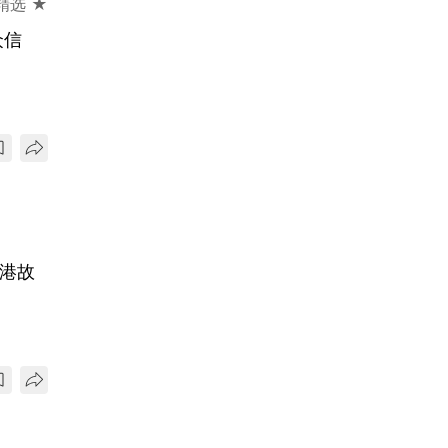
精选 ★
众信
香港故