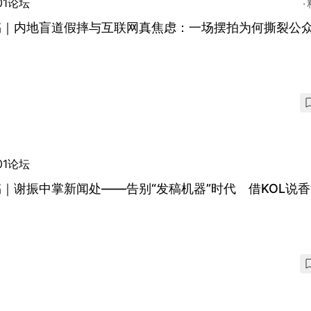
01论坛
稿｜内地盲道假摔与互联网真焦虑：一场摆拍为何撕裂公
？
01论坛
｜谢振中掌新闻处——告别“发稿机器”时代 借KOL说