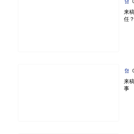
来
任
来稿
事