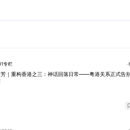
01专栏
建芳｜重构香港之三：神话回落日常——粤港关系正式告
望