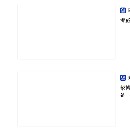
挪威
彭
备