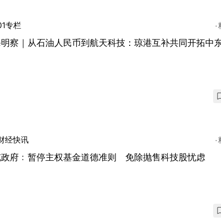
01专栏
海明察｜从石油人民币到航天科技：琼港互补共同开拓中
财经快讯
威政府﹕暂停主权基金道德准则 免除抛售科技股忧虑