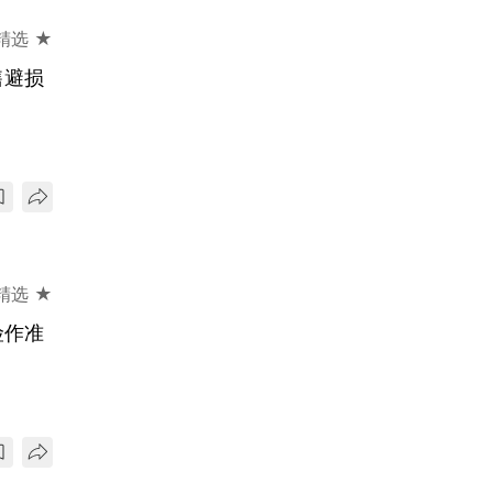
精选 ★
售避损
精选 ★
险作准