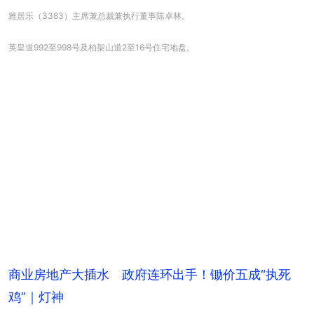
雅居乐（3383）主席兼总裁兼执行董事陈卓林。
英皇道992至998号及柏架山道2至16号住宅地盘。
商业房地产大插水 政府连环出手！锄价五成“执死
鸡”｜灯神