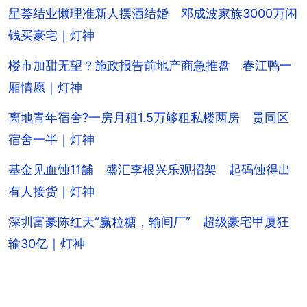
星荟结业懒理准新人摆酒结婚 邓成波家族3000万闲
钱买豪宅｜灯神
楼市加甜无望？施政报告前地产商急推盘 春江鸭一
厢情愿｜灯神
离地青年宿舍?一房月租1.5万够租私楼两房 贵同区
宿舍一半｜灯神
基金见血蚀11舖 盛汇李根兴乐观招架 起码蚀得出
有人接货｜灯神
深圳富豪陈红天“赢粒糖，输间厂” 超级豪宅甲厦狂
输30亿｜灯神