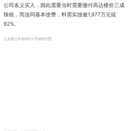
公司名义买入，因此需要当时需要缴付高达楼价三成
辣税，而连同基本使费，料需实蚀逾1,977万元或
92%。
九龙塘义本道8至10号涵碧别墅。