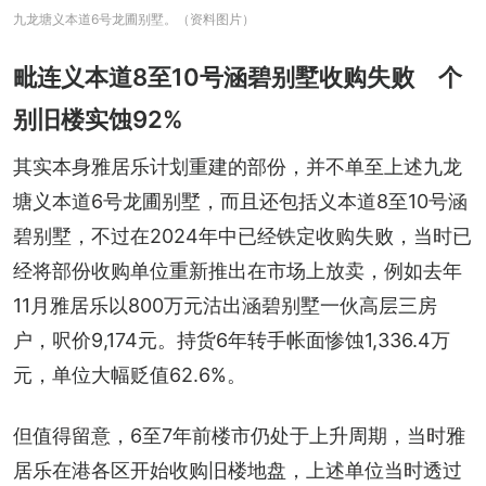
九龙塘义本道6号龙圃别墅。（资料图片）
毗连义本道8至10号涵碧别墅收购失败 个
别旧楼实蚀92%
其实本身雅居乐计划重建的部份，并不单至上述九龙
塘义本道6号龙圃别墅，而且还包括义本道8至10号涵
碧别墅，不过在2024年中已经铁定收购失败，当时已
经将部份收购单位重新推出在市场上放卖，例如去年
11月雅居乐以800万元沽出涵碧别墅一伙高层三房
户，呎价9,174元。持货6年转手帐面惨蚀1,336.4万
元，单位大幅贬值62.6%。
但值得留意，6至7年前楼市仍处于上升周期，当时雅
居乐在港各区开始收购旧楼地盘，上述单位当时透过