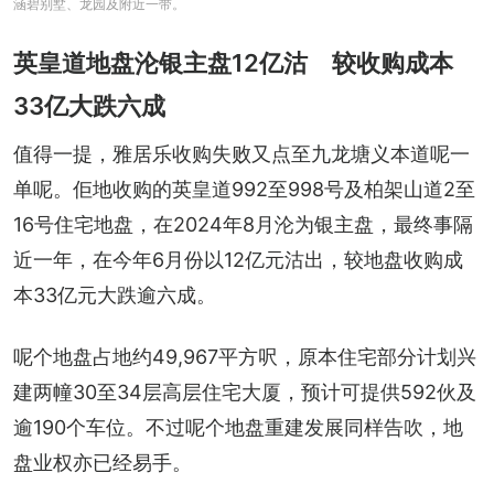
涵碧别墅、龙园及附近一带。
英皇道地盘沦银主盘12亿沽 较收购成本
33亿大跌六成
值得一提，雅居乐收购失败又点至九龙塘义本道呢一
单呢。佢地收购的英皇道992至998号及柏架山道2至
16号住宅地盘，在2024年8月沦为银主盘，最终事隔
近一年，在今年6月份以12亿元沽出，较地盘收购成
本33亿元大跌逾六成。
呢个地盘占地约49,967平方呎，原本住宅部分计划兴
建两幢30至34层高层住宅大厦，预计可提供592伙及
逾190个车位。不过呢个地盘重建发展同样告吹，地
盘业权亦已经易手。