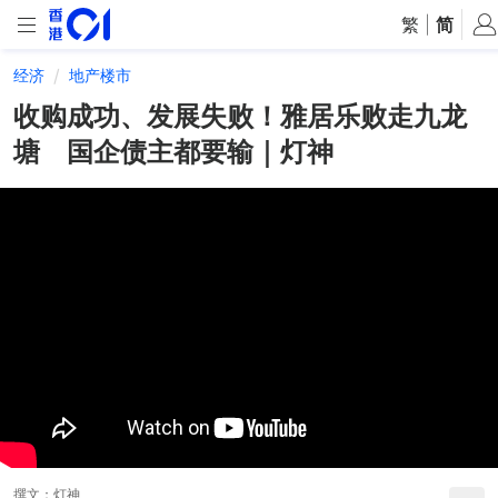
繁
|
简
经济
地产楼市
收购成功、发展失败！雅居乐败走九龙
塘 国企债主都要输｜灯神
撰文：
灯神