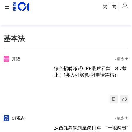
繁
|
简
基本法
开罐
精选 ★
综合招聘考试CRE最后召集 8.7截
止！1类人可豁免(附申请连结）
01观点
精选 ★
从西九高铁到皇岗口岸 “一地两检”