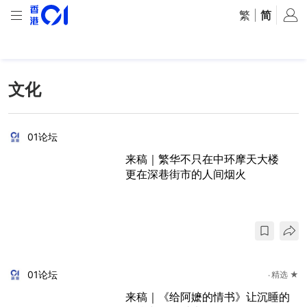
繁
|
简
文化
01论坛
来稿｜繁华不只在中环摩天大楼
更在深巷街市的人间烟火
01论坛
精选 ★
来稿｜《给阿嬷的情书》让沉睡的