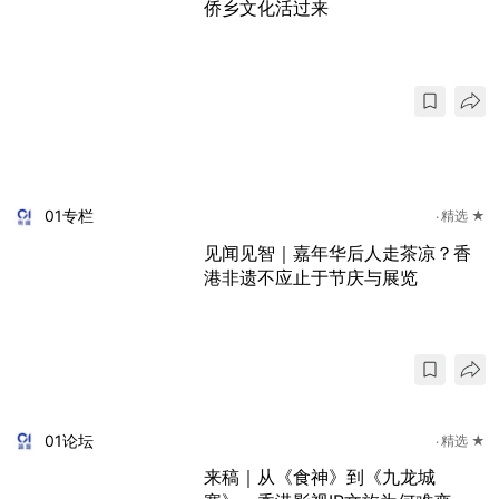
侨乡文化活过来
01专栏
精选 ★
见闻见智｜嘉年华后人走茶凉？香
港非遗不应止于节庆与展览
01论坛
精选 ★
来稿｜从《食神》到《九龙城