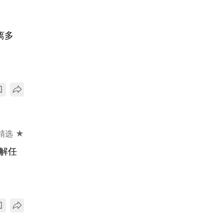
离多
精选 ★
解任