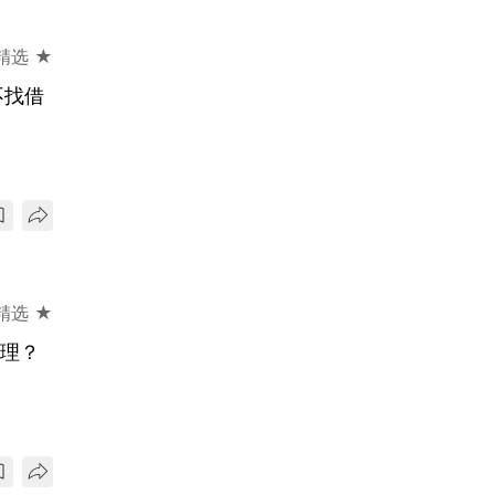
精选 ★
不找借
精选 ★
伦理？