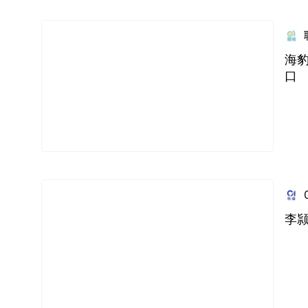
海
口
李