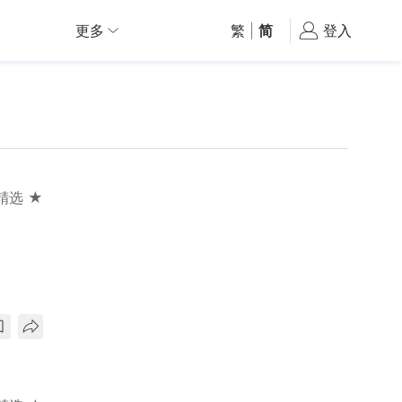
更多
繁
|
简
登入
精选 ★