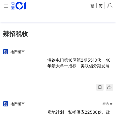
繁
|
简
辣招税收
地产楼市
港铁屯门第16区第2期5510伙、40
年最大单一招标 美联倡分期发展
地产楼市
精选 ★
卖地计划｜私楼供应22580伙、政