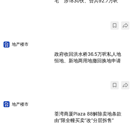
宅 涉1830伙、合共92.7万呎
地产楼市
政府收回洪水桥36.5万呎私人地
恒地、新地两用地撤回换地申请
地产楼市
荃湾商厦Plaza 88解除卖地条款
由“限全幢买卖”改“分层拆售”