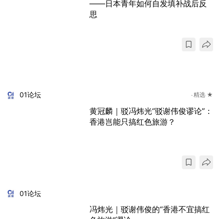
——日本青年如何自发填补战后反
思
01论坛
精选 ★
黄冠麟｜驳冯炜光“驳谢伟俊谬论”：
香港岂能只搞红色旅游？
01论坛
冯炜光｜驳谢伟俊的“香港不宜搞红