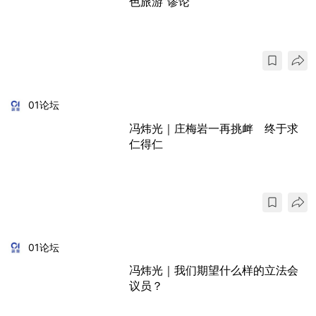
色旅游”谬论
01论坛
冯炜光｜庄梅岩一再挑衅 终于求
仁得仁
01论坛
冯炜光｜我们期望什么样的立法会
议员？