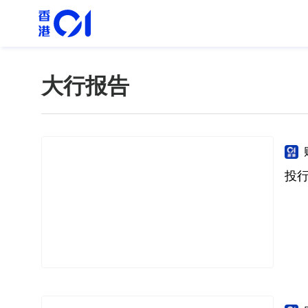
大行报告
投