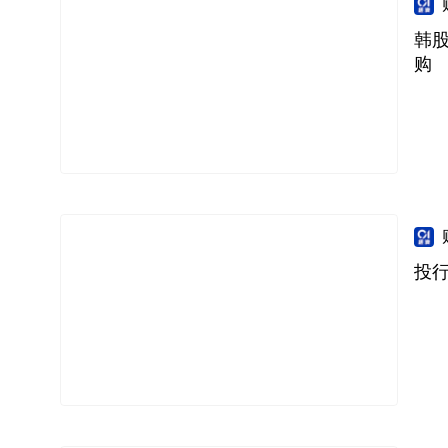
韩
购
投