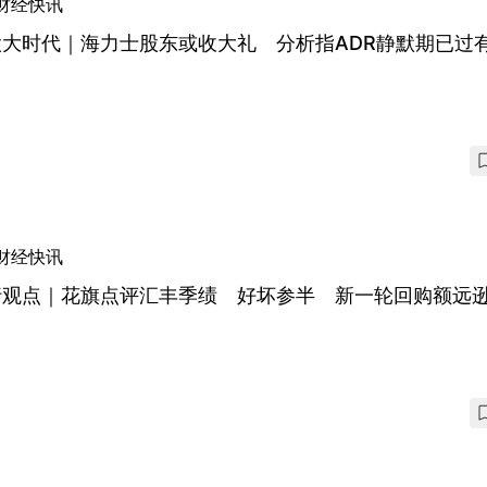
财经快讯
股大时代｜海力士股东或收大礼 分析指ADR静默期已过
财经快讯
行观点｜花旗点评汇丰季绩 好坏参半 新一轮回购额远