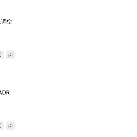
上调空
DR