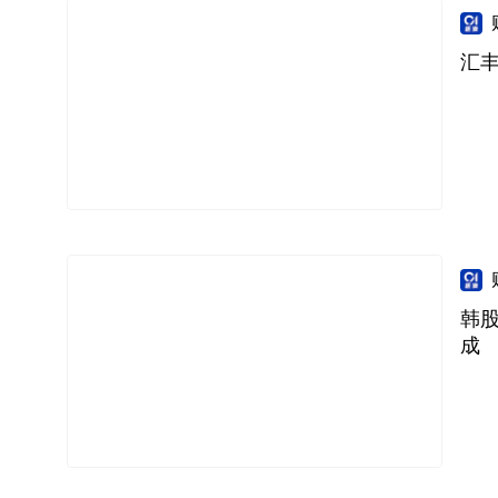
汇
韩
成