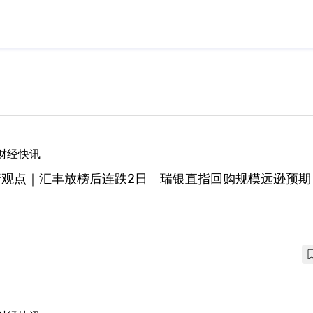
财经快讯
行观点｜汇丰放榜后连跌2日 瑞银直指回购规模远逊预期