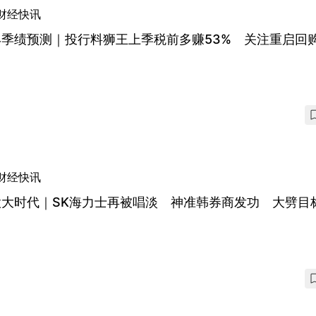
财经快讯
丰季绩预测｜投行料狮王上季税前多赚53% 关注重启回
财经快讯
股大时代｜SK海力士再被唱淡 神准韩券商发功 大劈目