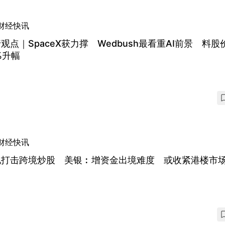
财经快讯
观点｜SpaceX获力撑 Wedbush最看重AI前景 料股
%升幅
财经快讯
地打击跨境炒股 美银︰增资金出境难度 或收紧港楼市