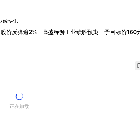
财经快讯
股价反弹逾2% 高盛称狮王业绩胜预期 予目标价160
正在加载