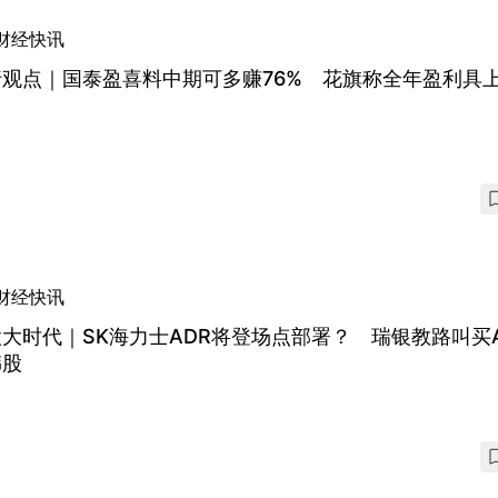
财经快讯
行观点｜国泰盈喜料中期可多赚76% 花旗称全年盈利具
财经快讯
大时代｜SK海力士ADR将登场点部署？ 瑞银教路叫买A
韩股