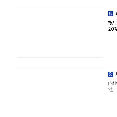
投行
20
内
性