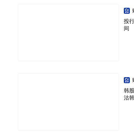
投
间
韩股
沽