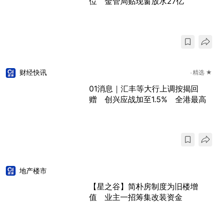
位 金管局贴现窗放水27亿
财经快讯
精选 ★
01消息｜汇丰等大行上调按揭回
赠 创兴应战加至1.5% 全港最高
地产楼市
【星之谷】简朴房制度为旧楼增
值 业主一招筹集改装资金