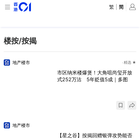
繁
|
简
楼按/按揭
地产楼市
精选 ★
市区纳米楼爆煲！大角咀尚玺开放
式252万沽 5年贬值5成｜多图
地产楼市
【星之谷】按揭回赠银弹攻势能否