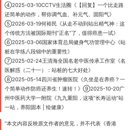
④2025-03-10CCTV生活圈《【回复】一个比走路
还简单的动作，帮你调气血、补元气、固阳气》
⑤2026-03-19何裕民《从走不动到站出精气神：这
个传统方法被国际期刊“正名”了，值得癌患一试》
⑥2025-03-06国家体育总局健身气功管理中心《站
桩在学练八段锦中的重要性》
⑦2025-02-24王清海全国名老中医传承工作室《名
医解惑（二十一）：站桩的七大好处》
⑧2025-05-14四川省肿瘤医院《久坐是在养癌？一
个简单动作防癌还养生！速转！》⑨2025-10-20广
州中医药大学一附院《九九重阳，这项“长寿运动”站
一站，养阳固本 | 绘健康》
“本文内容反映原文作者的意见，并不代表《香港