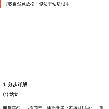
呼吸自然意放松，似站非站是根本。
1. 分步详解
(1) 站立
两脚平行，与肩同宽，膝盖微屈（不超过脚尖），重