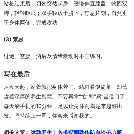
站桩结束后，切勿突然起身。缓慢伸直膝盖、收回双
脚，轻轻睁眼；双手轻放于脐下，静息片刻，自然垂
于身体两侧，完成收功。
(3) 禁忌
过饱、空腹、酒后及情绪激动时不宜练习。
写在最后
从今天起，站着就把身体养了。站桩看似简单，却蕴
含着深厚的养生智慧。不要再拿“忙”和“累”当借口了，
每天刷手机的10分钟，足以让身体向着越来越好出
发。坚持练上一周，你会来感谢我的。
相关文章：
运动养生｜医推踮脚动作防血栓护心脏　