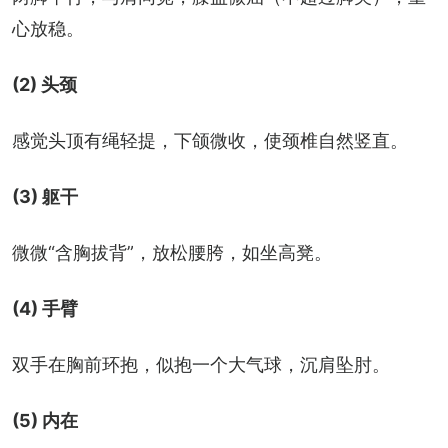
心放稳。
(2) 头颈
感觉头顶有绳轻提，下颌微收，使颈椎自然竖直。
(3) 躯干
微微“含胸拔背”，放松腰胯，如坐高凳。
(4) 手臂
双手在胸前环抱，似抱一个大气球，沉肩坠肘。
(5) 内在