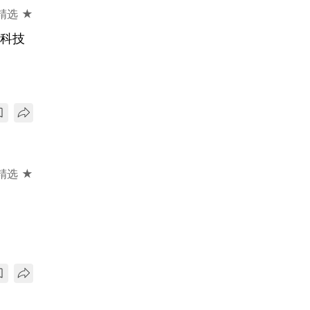
精选 ★
沿科技
精选 ★