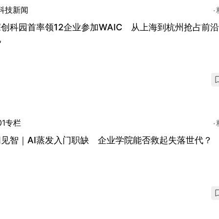
科技新闻
创科园首率领12企业参加WAIC 从上海到杭州抢占前
地
01专栏
闻见智｜AI蒸发入门职缺 企业学院能否救起失落世代？