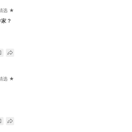
精选 ★
学家？
精选 ★