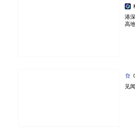
港深
高
见