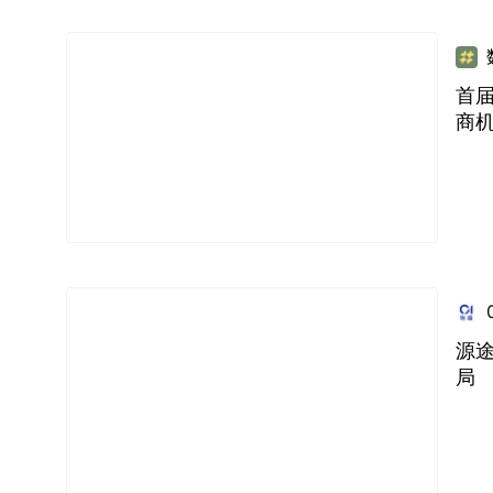
首届
商
源
局