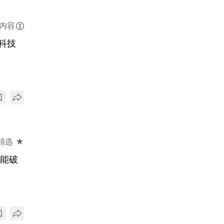
内容
境科技
精选 ★
才能破