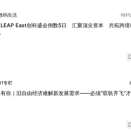
数码生活
特约
LEAP East创科盛会倒数5日 汇聚顶尖资本 共拓跨
机
01专栏
途有你｜旧自由经济难解新发展需求——必须“双轨齐飞”