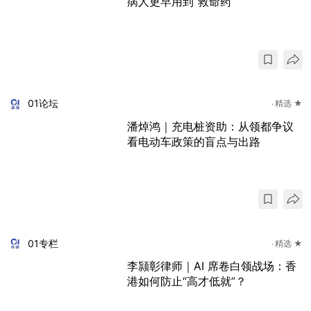
病人更早用到“救命药”
01论坛
精选 ★
潘焯鸿｜充电桩资助：从领都争议
看电动车政策的盲点与出路
01专栏
精选 ★
李颕彰律师｜AI 席卷白领战场：香
港如何防止“高才低就”？