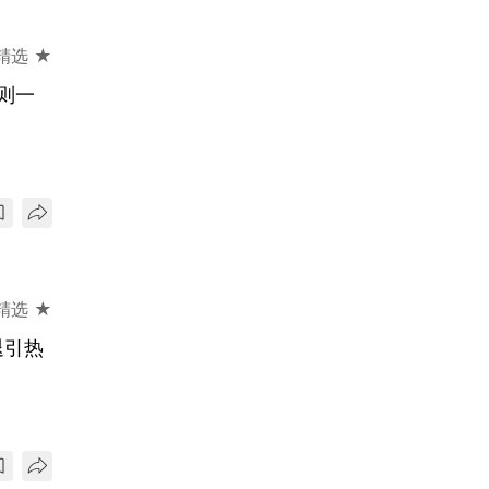
精选 ★
则一
精选 ★
退引热