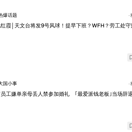
热爆话题
红霞│天文台将发9号风球！提早下班？WFH？劳工处守
大国小事
南员工嫌单亲母丢人禁参加婚礼 ｢最爱派钱老板｣当场辞