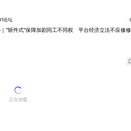
01论坛
协｜“斩件式”保障加剧同工不同权 平台经济立法不应修
正在加载