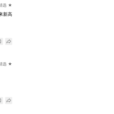
精选 ★
来新高
精选 ★