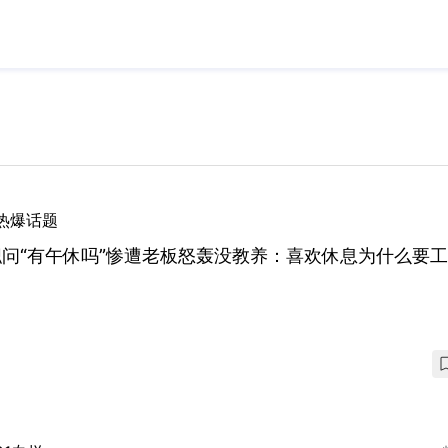
热爆话题
职问“有午休吗”惨遭老板怒轰没教养：喜欢休息为什么要