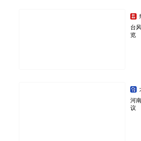
台风
览
河
议