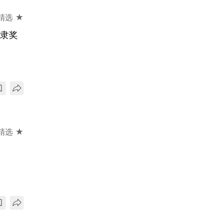
精选 ★
奴隶奖
精选 ★