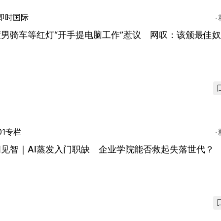
即时国际
度男骑车等红灯“开手提电脑工作”惹议 网叹：该颁最佳
01专栏
闻见智｜AI蒸发入门职缺 企业学院能否救起失落世代？